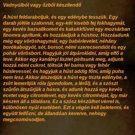
Vadnyúlból vagy őzből készítendő
A húst feldaraboljuk, és egy edénybe tesszük. Egy
darab jóféle szalonnát, egy-két kisebb fej fokhagymát,
egy kevés bazsalikomot és kakukkfüvet egy mozsárban
finomra aprítunk, és hozzáadjuk a húshoz. Hozzáadunk
még egy vöröshagymát, egy babérlevelet, néhány
borókabogyót, sót, borsot, némi szerecsendiót és egy
pohár vörösbort. Hagyjuk jól átpárolódni, amíg elfő a
leve. Akkor egy kanálnyi lisztet pirítsunk meg, adjunk
hozzá némi cukrot, töltsük fel barna vagy fehér
húslevessel, és hagyjuk a húst addig főni, amíg puha
nem lesz. Akkor átszedjük a húst egy tiszta edénybe, a
zsírt lemerítjük róla (gondolom, a léről), és a szószt
szűrőn átszűrjük a húsra, és adunk hozzá egy kevés
ecetet vagy citromlevet, egy kevés citromhéjat, így már
készen áll a tálalásra. Ez a szósz készülhet vérrel is,
különösen nyúl esetében. Ezt a végén kell beletenni, és
együtt felfőzni, de állandóan keverve, nehogy
megcsomósodjon.