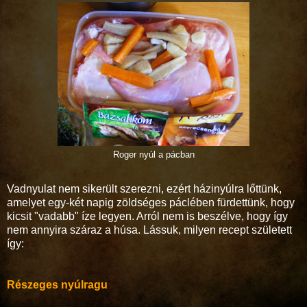
Roger nyúl a pácban
Vadnyulat nem sikerült szerezni, ezért házinyúlra lőttünk,
amelyet egy-két napig zöldséges páclében fürdettünk, hogy
kicsit "vadabb" íze legyen. Arról nem is beszélve, hogy így
nem annyira száraz a húsa. Lássuk, milyen recept született
így:
Részeges nyúlragu