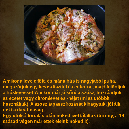
Amikor a leve elfőtt, és már a hús is nagyjából puha,
megszórjuk egy kevés liszttel és cukorral, majd felöntjük
a húslevessel. Amikor már jó sűrű a szósz, hozzáadjuk
az ecetet vagy citromlevet és -héjat (mi az utóbbit
használtuk). A szósz átpasszírozását kihagytuk, jól állt
neki a darabosság.
Egy utolsó forralás után nokedlivel tálaltuk (bizony, a 18.
század végén már ettek eleink nokedlit).