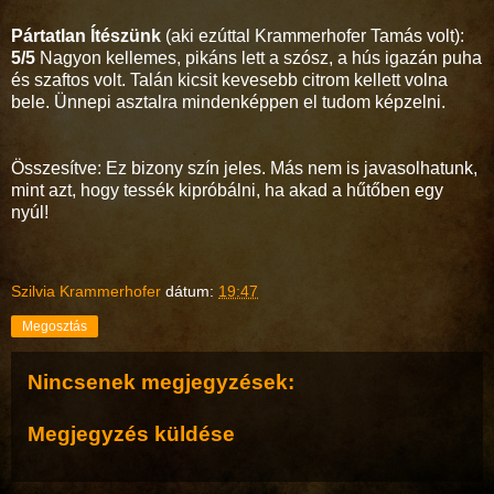
Pártatlan Ítészünk
(aki ezúttal Krammerhofer Tamás volt):
5/5
Nagyon kellemes, pikáns lett a szósz, a hús igazán puha
és szaftos volt. Talán kicsit kevesebb citrom kellett volna
bele. Ünnepi asztalra mindenképpen el tudom képzelni.
Összesítve: Ez bizony szín jeles. Más nem is javasolhatunk,
mint azt, hogy tessék kipróbálni, ha akad a hűtőben egy
nyúl!
Szilvia Krammerhofer
dátum:
19:47
Megosztás
Nincsenek megjegyzések:
Megjegyzés küldése