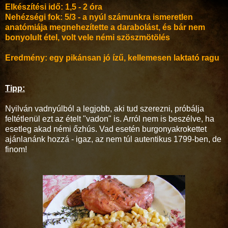
Elkészítési idő: 1,5 - 2 óra
Nehézségi fok: 5/3 - a nyúl számunkra ismeretlen
anatómiája megnehezítette a darabolást, és bár nem
bonyolult étel, volt vele némi szöszmötölés
Eredmény: egy pikánsan jó ízű, kellemesen laktató ragu
Tipp:
Nyilván vadnyúlból a legjobb, aki tud szerezni, próbálja
feltétlenül ezt az ételt "vadon" is. Arról nem is beszélve, ha
esetleg akad némi őzhús. Vad esetén burgonyakrokettet
ajánlanánk hozzá - igaz, az nem túl autentikus 1799-ben, de
finom!