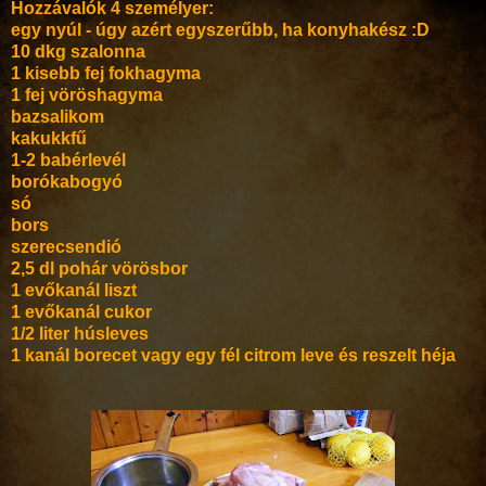
Hozzávalók 4 személyer:
egy nyúl - úgy azért egyszerűbb, ha konyhakész :D
10 dkg szalonna
1 kisebb fej fokhagyma
1 fej vöröshagyma
bazsalikom
kakukkfű
1-2 babérlevél
borókabogyó
só
bors
szerecsendió
2,5 dl pohár vörösbor
1 evőkanál liszt
1 evőkanál cukor
1/2 liter húsleves
1 kanál borecet vagy egy fél citrom leve és reszelt héja