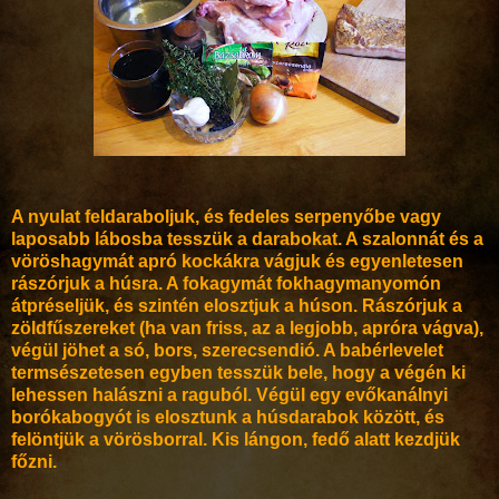
A nyulat feldaraboljuk, és fedeles serpenyőbe vagy
laposabb lábosba tesszük a darabokat. A szalonnát és a
vöröshagymát apró kockákra vágjuk és egyenletesen
rászórjuk a húsra. A fokagymát fokhagymanyomón
átpréseljük, és szintén elosztjuk a húson. Rászórjuk a
zöldfűszereket (ha van friss, az a legjobb, apróra vágva),
végül jöhet a só, bors, szerecsendió. A babérlevelet
termsészetesen egyben tesszük bele, hogy a végén ki
lehessen halászni a raguból. Végül egy evőkanálnyi
borókabogyót is elosztunk a húsdarabok között, és
felöntjük a vörösborral. Kis lángon, fedő alatt kezdjük
főzni.