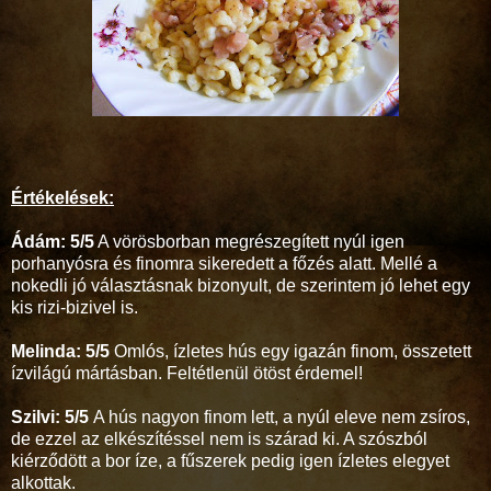
Értékelések:
Ádám: 5/5
A vörösborban megrészegített nyúl igen
porhanyósra és finomra sikeredett a főzés alatt. Mellé a
nokedli jó választásnak bizonyult, de szerintem jó lehet egy
kis rizi-bizivel is.
Melinda: 5/5
Omlós, ízletes hús egy igazán finom, összetett
ízvilágú mártásban. Feltétlenül ötöst érdemel!
Szilvi: 5/5
A hús nagyon finom lett, a nyúl eleve nem zsíros,
de ezzel az elkészítéssel nem is szárad ki. A szószból
kiérződött a bor íze, a fűszerek pedig igen ízletes elegyet
alkottak.