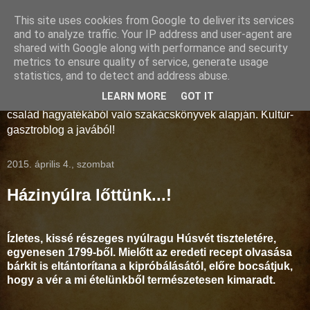
This site uses cookies from Google to deliver its services
Storno-konyha
and to analyze traffic. Your IP address and user-agent are
shared with Google along with performance and security
metrics to ensure quality of service, generate usage
A művelt polgárság és az arisztokrácia konyhaművészete a
statistics, and to detect and address abuse.
18-19. században. Régmúlt idők receptjei kelnek új életre a
LEARN MORE
GOT IT
Soproni Múzeum munkatársainak keze alatt, a Storno
család hagyatékából való szakácskönyvek alapján. Kultúr-
gasztroblog a javából!
2015. április 4., szombat
Házinyúlra lőttünk...!
Ízletes, kissé részeges nyúlragu Húsvét tiszteletére,
egyenesen 1799-ből. Mielőtt az eredeti recept olvasása
bárkit is eltántorítana a kipróbálásától, előre bocsátjuk,
hogy a vér a mi ételünkből természetesen kimaradt.