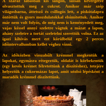
A száraz lábasban kis lángon, lassan kevergetve
olvasztottuk meg a cukrot. Amikor már szép
világosbarna, áttetsző és csillogós lett, a piskótalapra
öntöttük és gyors mozdulatokkal elsimítottuk. Amikor
már nem volt folyós, de még nem is keményedett meg,
vajas késsel annyi szeletre vágtuk a mázat a lapon,
ahány szeletre a tortát szeletelni szerettük volna. Ez az
igazi kihívás mert ezt körülbelül egy 2 perces
időintervallumban kellet véghez vinni.
Az időközben visszahűlt krémmel megkentük a
lapokat, egymásra rétegeztük, oldalát is körbekentük
(egy kevés krémet félretettünk a díszítéshez), tetejére
helyeztük a cukormázas lapot, amit utolsó lépésként a
maradék krémmel díszítettünk.