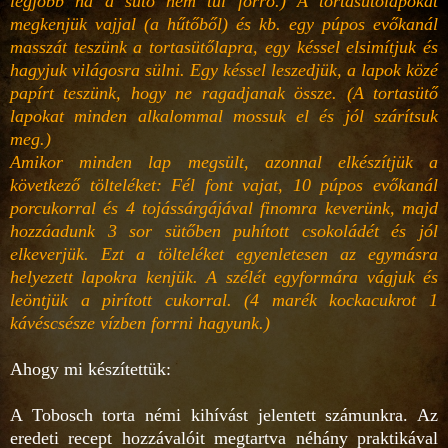
legjobb ha a sütő nem túl forró.) A tortasütőlapokat
megkenjük vajjal (a hűtőből) és kb. egy púpos evőkanál
masszát teszünk a tortasütőlapra, egy késsel elsimítjuk és
hagyjuk világosra sülni. Egy késsel leszedjük, a lapok közé
papírt teszünk, hogy ne ragadjanak össze. (A tortasütő
lapokat minden alkalommal mossuk el és jól szárítsuk
meg.)
Amikor minden lap megsült, azonnal elkészítjük a
következő tölteléket: Fél font vajat, 10 púpos evőkanál
porcukorral és 4 tojássárgájával finomra keverünk, majd
hozzáadunk 3 sor sütőben puhított csokoládét és jól
elkeverjük. Ezt a tölteléket egyenletesen az egymásra
helyezett lapokra kenjük. A szélét egyformára vágjuk és
leöntjük a pirított cukorral. (4 marék kockacukrot 1
kávéscsésze vízben forrni hagyunk.)
Ahogy mi készítettük:
A Tobosch torta némi kihívást jelentett számunkra. Az
eredeti recept hozzávalóit megtartva néhány praktikával