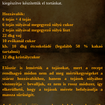
kiegészítve készítettük el tortánkat.
Hozzávalók:
6 tojás + 4 tojás
6 tojás súlyával megegyező súlyú cukor
2 tojás súlyával megegyező súlyú liszt
22 dkg vaj
10 evőkanál cukor
kb. 10 dkg étcsokoládé (legalább 50 % kakaó
tartalmú)
12 dkg kristálycukor
Először is lemértük a tojásokat, mert a recept
rendhagyó módon nem ad meg mértékegységeket a
száraz hozzávalókhoz, hanem a tojások súlyához
viszonyítja - bevalljuk, ez nem is rossz módszer, így
elkerülhető, hogy a tojások mérete befolyásolja a
massza sűrűségét.