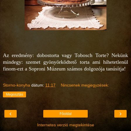
Az eredmény: dobostorta vagy Tobosch Torte? Nekünk
mindegy: szemet gyönyörködtető torta ami hihetetlenül
finom-ezt a Soproni Múzeum számos dolgozója tanúsítja!
Storno-konyha
dátum:
11:17
Nincsenek megjegyzések:
Megosztás
‹
›
Főoldal
Internetes verzió megtekintése