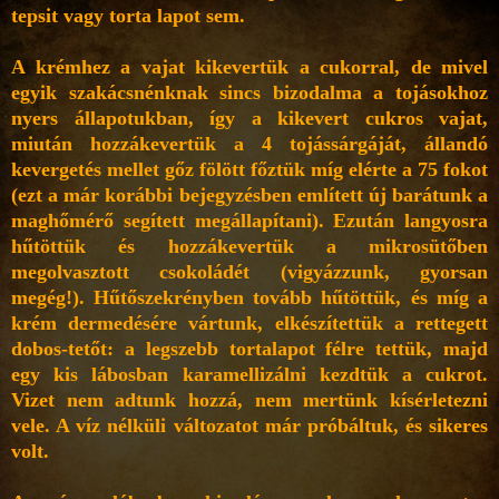
tepsit vagy torta lapot sem.
A krémhez a vajat kikevertük a cukorral, de mivel
egyik szakácsnénknak sincs bizodalma a tojásokhoz
nyers állapotukban, így a kikevert cukros vajat,
miután hozzákevertük a 4 tojássárgáját, állandó
kevergetés mellet gőz fölött főztük míg elérte a 75 fokot
(ezt a már korábbi bejegyzésben említett új barátunk a
maghőmérő segített megállapítani). Ezután langyosra
hűtöttük és hozzákevertük a mikrosütőben
megolvasztott csokoládét (vigyázzunk, gyorsan
megég!). Hűtőszekrényben tovább hűtöttük, és míg a
krém dermedésére vártunk, elkészítettük a rettegett
dobos-tetőt: a legszebb tortalapot félre tettük, majd
egy kis lábosban karamellizálni kezdtük a cukrot.
Vizet nem adtunk hozzá, nem mertünk kísérletezni
vele. A víz nélküli változatot már próbáltuk, és sikeres
volt.