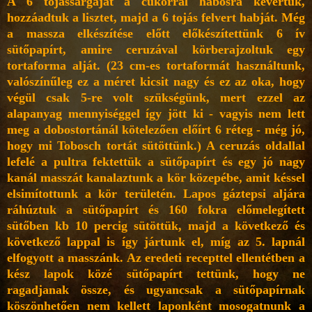
A 6 tojássárgáját a cukorral habosra kevertük,
hozzáadtuk a lisztet, majd a 6 tojás felvert habját. Még
a massza elkészítése előtt előkészítettünk 6 ív
sütőpapírt, amire ceruzával körberajzoltuk egy
tortaforma alját. (23 cm-es tortaformát használtunk,
valószínűleg ez a méret kicsit nagy és ez az oka, hogy
végül csak 5-re volt szükségünk, mert ezzel az
alapanyag mennyiséggel így jött ki - vagyis nem lett
meg a dobostortánál kötelezően előírt 6 réteg - még jó,
hogy mi Tobosch tortát sütöttünk.) A ceruzás oldallal
lefelé a pultra fektettük a sütőpapírt és egy jó nagy
kanál masszát kanalaztunk a kör közepébe, amit késsel
elsimítottunk a kör területén. Lapos gáztepsi aljára
ráhúztuk a sütőpapírt és 160 fokra előmelegített
sütőben kb 10 percig sütöttük, majd a következő és
következő lappal is így jártunk el, míg az 5. lapnál
elfogyott a masszánk. Az eredeti recepttel ellentétben a
kész lapok közé sütőpapírt tettünk, hogy ne
ragadjanak össze, és ugyancsak a sütőpapírnak
köszönhetően nem kellett laponként mosogatnunk a