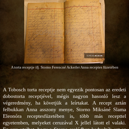
A torta receptje ifj. Storno Ferencné Ackerler Anna receptes füzetében
A Tobosch torta receptje nem egyezik pontosan az eredeti
dobostorta receptjével, mégis nagyon hasonló lesz a
végeredmény, ha követjük a leírtakat. A recept aztán
felbukkan Anna asszony menye, Storno Miksáné Slama
Eleonóra receptesfüzetében is, több más recepttel
egyetemben, melyeket ceruzával X jellel látott el valaki.