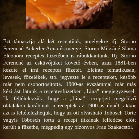
Ezt támasztja alá két receptünk, amelyekre ifj. Storno
Ferencné Ackerler Anna és menye, Storno Miksáné Slama
Eleonóra receptes füzetében is rábukkantunk. Ifj. Storno
Ferencné az esküvőjüket követő évben, azaz 1881-ben
kezdte el írni receptes füzetét. Eleinte tematikusan,
levesek, főzelékek, stb. jegyezte le a recepteket, később
már nem csoportosította. 1900-as évszámmal már más
kézírást látunk a receptesfüzetben „Lina” megjegyzéssel.
Ha feltételezzük, hogy a „Lina” receptjeit megelőző
oldalakon korábbiak a receptek az 1900-as évnél, akkor
azt is feltételezhetjük, hogy az ott olvasható Tobosch Torte
vagyis Tobosch torta a recept titkának felfedése előtt
került a füzetbe, mégpedig egy bizonyos Frau Szakácstól.