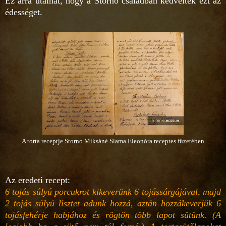
Ez arra utalhat, hogy a Storno családban kedvelték ezt az
édességet.
A torta receptje Storno Miksáné Slama Eleonóra receptes füzetében
Az eredeti recept:
6 tojás súlyú porcukrot kikeverünk 6 tojássárgájával, majd
2 tojás súlyú lisztet adunk hozzá, aztán hozzákeverjük 6
tojásfehérje habjához és rögtön több lapot sütünk. (A