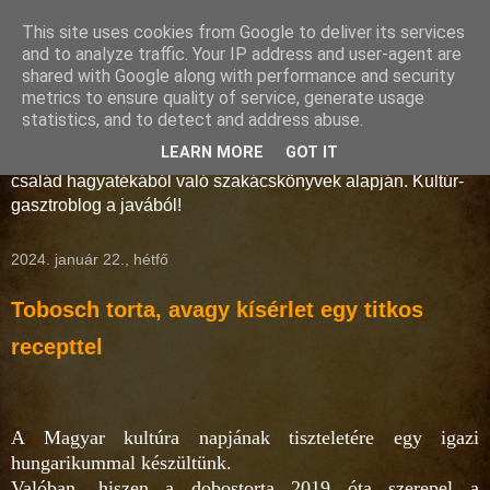
This site uses cookies from Google to deliver its services
Storno-konyha
and to analyze traffic. Your IP address and user-agent are
shared with Google along with performance and security
metrics to ensure quality of service, generate usage
A művelt polgárság és az arisztokrácia konyhaművészete a
statistics, and to detect and address abuse.
18-19. században. Régmúlt idők receptjei kelnek új életre a
LEARN MORE
GOT IT
Soproni Múzeum munkatársainak keze alatt, a Storno
család hagyatékából való szakácskönyvek alapján. Kultúr-
gasztroblog a javából!
2024. január 22., hétfő
Tobosch torta, avagy kísérlet egy titkos
recepttel
A Magyar kultúra napjának tiszteletére egy igazi
hungarikummal készültünk.
Valóban, hiszen a dobostorta 2019 óta szerepel a