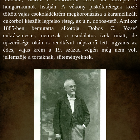
hungarikumok listáján. A vékony piskótarétegek közé
töltött vajas csokoládékrém megkoronázása a karamellizált
cukorból készült legfelső réteg, az ú.n. dobos-tető. Amikor
1885-ben bemutatta alkotója, Dobos C. József
cukrászmester, nemcsak a csodálatos ízek miatt, de
újszerűsége okán is rendkívül népszerű lett, ugyanis az
édes, vajas krém a 19. század végén még nem volt
jellemzője a tortáknak, süteményeknek.