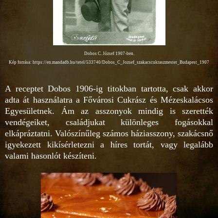
Dobos C. József 1907-ben.
Kép forrása: https://en.mandadb.hu/tetel/533740/Dobos_C_Jozsef_szakacscukraszmester_Budapest_1907
A receptet Dobos 1906-ig titokban tartotta, csak akkor
adta át használatra a Fővárosi Cukrász és Mézeskalácsos
Egyesületnek. Ám az asszonyok mindig is szerették
vendégeiket, családjukat különleges fogásokkal
elkápráztatni. Valószínűleg számos háziasszony, szakácsnő
igyekezett kikísérletezni a híres tortát, vagy legalább
valami hasonlót készíteni.