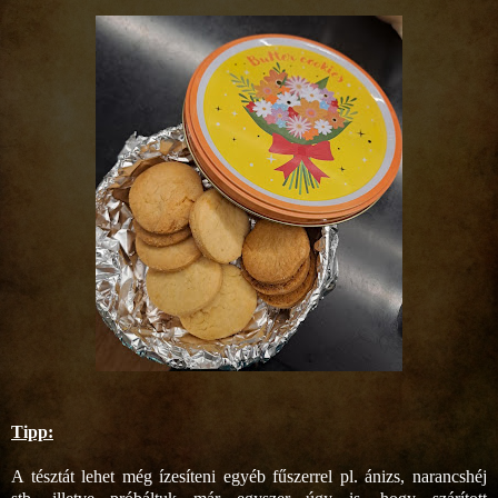
Tipp:
A tésztát lehet még ízesíteni egyéb fűszerrel pl. ánizs, narancshéj