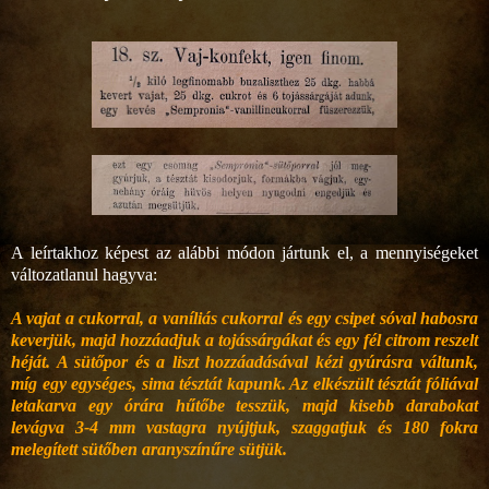
A leírtakhoz képest az alábbi módon jártunk el, a mennyiségeket
változatlanul hagyva:
A vajat a cukorral, a vaníliás cukorral és egy csipet sóval habosra
keverjük, majd hozzáadjuk a tojássárgákat és egy fél citrom reszelt
héját. A sütőpor és a liszt hozzáadásával kézi gyúrásra váltunk,
míg egy egységes, sima tésztát kapunk. Az elkészült tésztát fóliával
letakarva egy órára hűtőbe tesszük, majd kisebb darabokat
levágva 3-4 mm vastagra nyújtjuk, szaggatjuk és 180 fokra
melegített sütőben aranyszínűre sütjük.