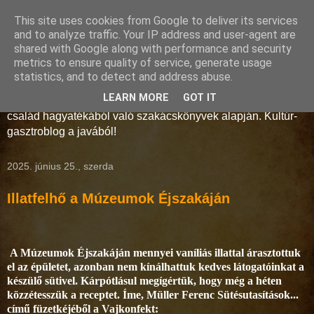
This site uses cookies from Google to deliver its services
Storno-konyha
and to analyze traffic. Your IP address and user-agent are
shared with Google along with performance and security
metrics to ensure quality of service, generate usage
A művelt polgárság és az arisztokrácia konyhaművészete a
statistics, and to detect and address abuse.
18-19. században. Régmúlt idők receptjei kelnek új életre a
LEARN MORE
GOT IT
Soproni Múzeum munkatársainak keze alatt, a Storno
család hagyatékából való szakácskönyvek alapján. Kultúr-
gasztroblog a javából!
2025. június 25., szerda
Illatfelhő a Múzeumok Éjszakáján
A Múzeumok Éjszakáján mennyei vaníliás illattal árasztottuk
el az épületet, azonban nem kínálhattuk kedves látogatóinkat a
készülő sütivel. Kárpótlásul megígértük, hogy még a héten
közzétesszük a receptet. Íme, Müller Ferenc Sütésutasítások...
című füzetkéjéből a Vajkonfekt: