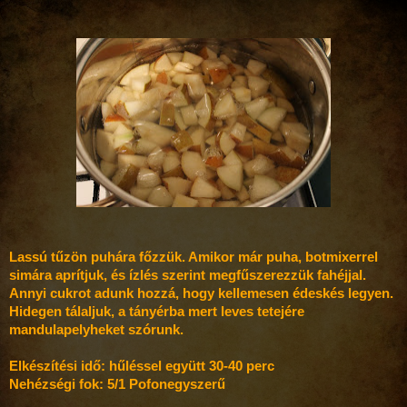
Lassú tűzön puhára főzzük. Amikor már puha, botmixerrel
simára aprítjuk, és ízlés szerint megfűszerezzük fahéjjal.
Annyi cukrot adunk hozzá, hogy kellemesen édeskés legyen.
Hidegen tálaljuk, a tányérba mert leves tetejére
mandulapelyheket szórunk.
Elkészítési idő: hűléssel együtt 30-40 perc
Nehézségi fok: 5/1 Pofonegyszerű