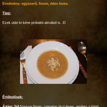
Eredmény: egyszerű, finom, édes leves.
Tipp:
Ezek után ki kéne próbálni almából is. :D
Értékelések:
Ádám: 5/4
Nagyon finom, zamatos őszi leves, amihez a fahéj