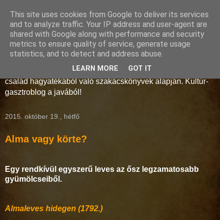
This site uses cookies from Google to deliver its services
Storno-konyha
and to analyze traffic. Your IP address and user-agent are
shared with Google along with performance and security
metrics to ensure quality of service, generate usage
A művelt polgárság és az arisztokrácia konyhaművészete a
statistics, and to detect and address abuse.
18-19. században. Régmúlt idők receptjei kelnek új életre a
LEARN MORE
GOT IT
Soproni Múzeum munkatársainak keze alatt, a Storno
család hagyatékából való szakácskönyvek alapján. Kultúr-
gasztroblog a javából!
2015. október 19., hétfő
Alma vagy körte?
Egy rendkívül egyszerű leves az ősz legzamatosabb
gyümölcseiből.
Almaleves hidegen (1792.)