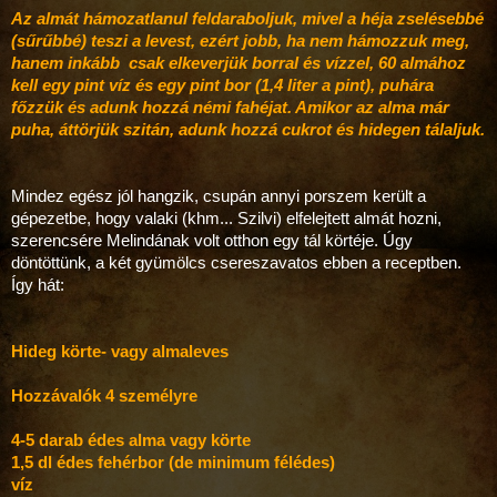
Az almát hámozatlanul feldaraboljuk, mivel a héja zselésebbé
(sűrűbbé) teszi a levest, ezért jobb, ha nem hámozzuk meg,
hanem inkább csak elkeverjük borral és vízzel, 60 almához
kell egy pint víz és egy pint bor (1,4 liter a pint), puhára
főzzük és adunk hozzá némi fahéjat. Amikor az alma már
puha, áttörjük szitán, adunk hozzá cukrot és hidegen tálaljuk.
Mindez egész jól hangzik, csupán annyi porszem került a
gépezetbe, hogy valaki (khm... Szilvi) elfelejtett almát hozni,
szerencsére Melindának volt otthon egy tál körtéje. Úgy
döntöttünk, a két gyümölcs csereszavatos ebben a receptben.
Így hát:
Hideg körte- vagy almaleves
Hozzávalók 4 személyre
4-5 darab édes alma vagy körte
1,5 dl édes fehérbor (de minimum félédes)
víz