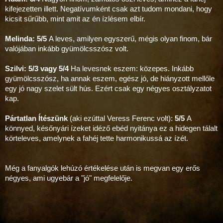
kifejezetten illett. Negatívumként csak azt tudom mondani, hogy
kicsit sűrűbb, mint amit az én ízlésem elbír.
Melinda: 5/5
A leves, amilyen egyszerű, mégis olyan finom, bár
valójában inkább gyümölcsszósz volt.
Szilvi: 5/3 vagy 5/4
Ha levesnek eszem: közepes. Inkább
gyümölcsszósz, ha annak eszem, egész jó, de hiányzott mellőle
egy jó nagy szelet sült hús. Ezért csak egy négyes osztályzatot
kap.
Pártatlan Ítészünk
(aki ezúttal Veress Ferenc volt):
5/5
A
könnyed, későnyári ízeket idéző ebéd nyitánya ez a hidegen tálalt
körteleves, amelynek a fahéj tette harmonikussá az ízét.
Még a fanyalgók lehúzó értékelése után is megvan egy erős
négyes, ami ugyebár a "jó" megfelelője.