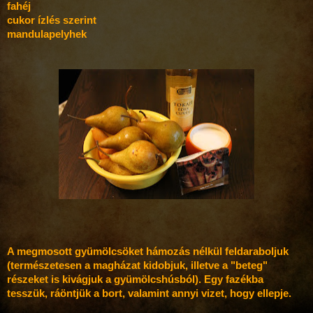
fahéj
cukor ízlés szerint
mandulapelyhek
A megmosott gyümölcsöket hámozás nélkül feldaraboljuk
(természetesen a magházat kidobjuk, illetve a "beteg"
részeket is kivágjuk a gyümölcshúsból). Egy fazékba
tesszük, ráöntjük a bort, valamint annyi vizet, hogy ellepje.