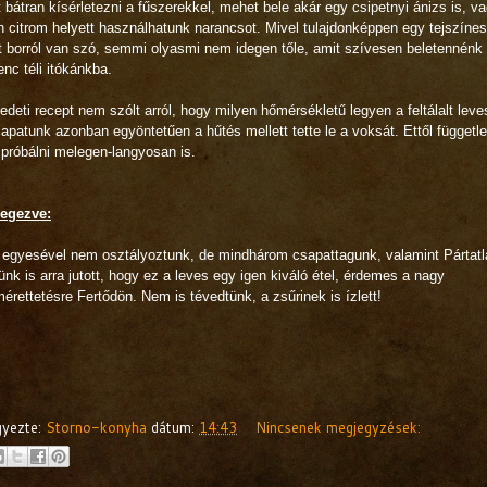
 bátran kísérletezni a fűszerekkel, mehet bele akár egy csipetnyi ánizs is, v
 citrom helyett használhatunk narancsot. Mivel tulajdonképpen egy tejszínes
lt borról van szó, semmi olyasmi nem idegen tőle, amit szívesen beletennénk
nc téli itókánkba.
edeti recept nem szólt arról, hogy milyen hőmérsékletű legyen a feltálalt leve
apatunk azonban egyöntetűen a hűtés mellett tette le a voksát. Ettől függetle
 próbálni melegen-langyosan is.
egezve:
 egyesével nem osztályoztunk, de mindhárom csapattagunk, valamint Pártatl
ünk is arra jutott, hogy ez a leves egy igen kiváló étel, érdemes a nagy
rettetésre Fertődön. Nem is tévedtünk, a zsűrinek is ízlett!
gyezte:
Storno-konyha
dátum:
14:43
Nincsenek megjegyzések: