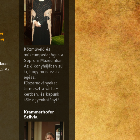
et
hét
Közművelő és
múzeumpedagógus a
Soproni Múzeumban.
kicsit
Az ő konyhájában sül
zá. Az
ki, hogy mi is ez az
egész,
fűszernövényeket
termeszt a várfal-
kertben, és kapunk
tőle egyenkötényt!
Krammerhofer
Szilvia