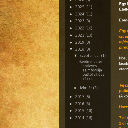
Egy 
2025
(11)
►
Ételf
2024
(11)
►
Erede
2023
(3)
►
2022
(10)
►
Egy f
2021
(13)
►
citro
2019
(3)
tojá
►
pirí
2018
(3)
▼
szeptember
(1)
▼
Nos, 
Haydn mester
kiseb
borleves-
ered
szimfóniája
puttófelhőcs
kékkel
Tejs
február
(2)
►
putt
2017
(5)
(A kö
►
2016
(6)
►
Hozz
2015
(18)
►
2014
(18)
►
7 dl
2 dl 