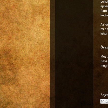
Lehet
éppen
forra
kedve
Az er
mi cs
lehet
Össz
Most
Ítész
megmé
Beje