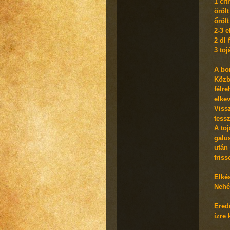
1 cit
őrölt
őrölt
2-3 
2 dl 
3 toj
A bor
Közbe
félre
elke
Viss
tess
A to
galu
után 
friss
Elkés
Nehé
Ered
ízre 