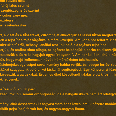
rom reszelt héja
 fahéj ízlés szerint
 szegfűszeg ízlés szerint
ek cukor vagy méz
főzőtejszín
ás, szétválasztva
t, a vizet és a fűszereket, citromhéjat elkeverjük és lassú tűzön megforra
n a tejszínt a tojássárgákkal simára keverjük. Amikor a bor felforrt, kics
húzzuk a tűzről, néhány kanállal teszünk belőle a tojásos tejszínbe,
verjük, és amikor sima állagú, az egészet beleöntjük a borba és elkeverjü
zatesszük a tűzre és hagyjuk egyet "rottyanni". Amikor kellően lehűlt, h
zük, hogy majd kellemesen hűvös hőmérsékleten tálalhassuk.
jásfehérjéket egy csipet sóval kemény habbá verjük, és lobogó forróvízb
skákat szaggatunk belőle, két kiskanál segítségével. Egy-két percnyi főz
kivesszük a galuskákat. Érdemes őket közvetlenül tálalás előtt kifőzni, 
ek legyenek.
zítési idő: kb. 30 perc
zségi fok: 5/2 semmi ördöngösség, de a habgaluskákra nem árt odafigye
mény: akár desszertnek is fogyasztható édes leves, ami kinézetre madárt
kihűlt (tejszínes) forralt bor, és nagyon-nagyon finom.