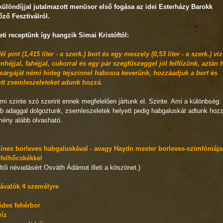
különdíjjal jutalmazott menüsor első fogása az idei Esterházy Barokk
őző Fesztiválról.
ti receptünk így hangzik Simai Kristóftól:
él pint (1,415 liter - a szerk.) bort és egy meszely (0,53 liter - a szerk.) viz
mhéjjal, fahéjjal, cukorral és egy pár szegfűszeggel jól felfőzünk, aztán 
ssárgáját némi hideg tejszínnel habosra keverünk, hozzáadjuk a bort és
tott zsemleszeleteket adunk hozzá.
mi szinte szó szerint ennek megfelelően jártunk el. Szinte. Ami a különbség: 
b adaggal dolgoztunk, zsemleszeletek helyett pedig habgaluskát adtunk hoz
mény alább olvasható.
zínes borleves habgaluskával - avagy Haydn mester borleves-szimfóniája
ófelhőcskékkel
ltői névadásért Osváth Ádámot illeti a köszönet.)
ávalók 4 személyre
 édes fehérbor
víz