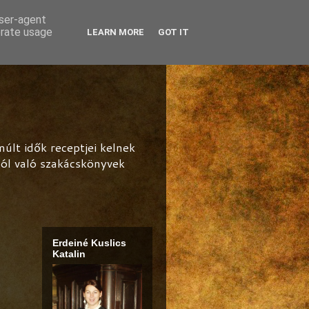
user-agent
erate usage
LEARN MORE
GOT IT
lt idők receptjei kelnek
ból való szakácskönyvek
Erdeiné Kuslics
Katalin