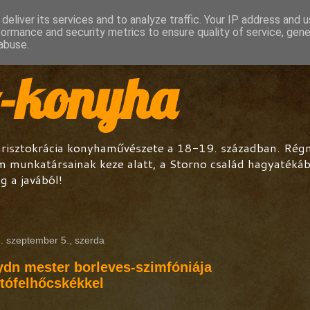
deliver its services and to analyze traffic. Your IP address and 
formance and security metrics to ensure quality of service, gen
abuse.
o-konyha
arisztokrácia konyhaművészete a 18-19. században. Régmú
m munkatársainak keze alatt, a Storno család hagyatéká
g a javából!
. szeptember 5., szerda
dn mester borleves-szimfóniája
tófelhőcskékkel