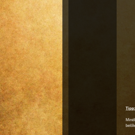
Tipp
Minél
belől