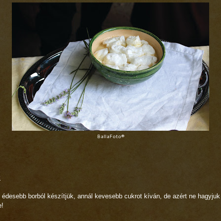
BallaFoto®
:
 édesebb borból készítjük, annál kevesebb cukrot kíván, de azért ne hagyjuk
e!