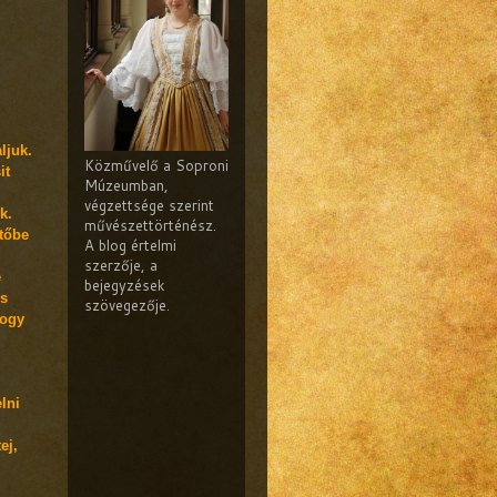
ljuk.
Közművelő a Soproni
it
Múzeumban,
végzettsége szerint
k.
művészettörténész.
űtőbe
A blog értelmi
szerzője, a
e
bejegyzések
és
szövegezője.
hogy
lni
ej,