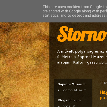
This site uses cookies from Google to 
are shared with Google along with per
statistics, and to detect and address 
Storn
A művelt polgárság és az 
új életre a Soproni Múzeu
alapján. Kultúr-gasztroblo
2018
Soproni Múzeum
Soproni Múzeum
Hay
put
Blogarchívum
2026
(5)
►