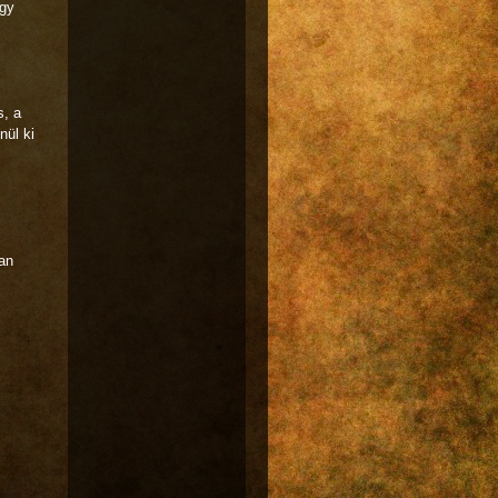
agy
s, a
nül ki
an