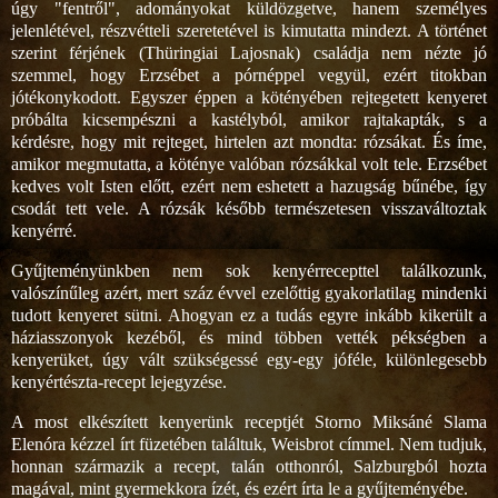
úgy "fentről", adományokat küldözgetve, hanem személyes
jelenlétével, részvétteli szeretetével is kimutatta mindezt. A történet
szerint férjének (Thüringiai Lajosnak) családja nem nézte jó
szemmel, hogy Erzsébet a pórnéppel vegyül, ezért titokban
jótékonykodott. Egyszer éppen a kötényében rejtegetett kenyeret
próbálta kicsempészni a kastélyból, amikor rajtakapták, s a
kérdésre, hogy mit rejteget, hirtelen azt mondta: rózsákat. És íme,
amikor megmutatta, a köténye valóban rózsákkal volt tele. Erzsébet
kedves volt Isten előtt, ezért nem eshetett a hazugság bűnébe, így
csodát tett vele. A rózsák később természetesen visszaváltoztak
kenyérré.
Gyűjteményünkben nem sok kenyérrecepttel találkozunk,
valószínűleg azért, mert száz évvel ezelőttig gyakorlatilag mindenki
tudott kenyeret sütni. Ahogyan ez a tudás egyre inkább kikerült a
háziasszonyok kezéből, és mind többen vették pékségben a
kenyerüket, úgy vált szükségessé egy-egy jóféle, különlegesebb
kenyértészta-recept lejegyzése.
A most elkészített kenyerünk receptjét Storno Miksáné Slama
Elenóra kézzel írt füzetében találtuk, Weisbrot címmel. Nem tudjuk,
honnan származik a recept, talán otthonról, Salzburgból hozta
magával, mint gyermekkora ízét, és ezért írta le a gyűjteményébe.