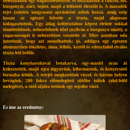
beleszitáltuk egy dagasztóedénybe, és hozzáadtuk a cukrot, sót,
burgonyát, zsírt, tojást, majd a felfutott élesztőt is. A maradék
tejet (szintén langyosan) apránként adtuk hozzá, amíg szép
lassan az egészet felvette a tészta, majd alaposan
kidagasztottuk. Egy átlag kelttésztához képest eleinte sokkal
tömöttebbnek, nehezebbnek tűnt (nyilván a burgonya miatt), a
ragacsosságát is nehezebben vesztette el. Mire azonban oda
jutottunk, hogy azt mondhattuk: jó, addigra egy egészen
álomszerűen tökéletes, sima, felhős, kéztől és edényfaltól elválós
tészta lett belőle.
Tiszta konyharuhával betakarva, egy-másfél órán át
kelesztettük, majd újra átgyúrtuk, kiformáztuk, és kenyérsütő
formába tettük. A tetejét megkentünk vízzel, és három helyen
bevágtuk. 200 fokra előmelegített sütőbe toltuk (alul-felül
melegítve), a sütő aljába tettünk egy tepsibe vizet.
És íme az eredmény: