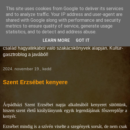
This site uses cookies from Google to deliver its services
Storno-konyha
and to analyze traffic. Your IP address and user-agent are
shared with Google along with performance and security
metrics to ensure quality of service, generate usage
A művelt polgárság és az arisztokrácia konyhaművészete a
statistics, and to detect and address abuse.
18-19. században. Régmúlt idők receptjei kelnek új életre a
LEARN MORE
GOT IT
Soproni Múzeum munkatársainak keze alatt, a Storno
család hagyatékából való szakácskönyvek alapján. Kultúr-
gasztroblog a javából!
2024. november 19., kedd
Szent Erzsébet kenyere
Árpádházi Szent Erzsébet napja alkalmából kenyeret sütöttünk,
hiszen szent életű királylányunk
egyik
legendájának főszereplője a
kenyér.
Erzsébet mindig is a szívén viselte a szegények sorsát, de nem csak