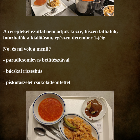
A recepteket ezúttal nem adjuk közre, hiszen láthatók,
fotózhatók a kiállításon, egészen december 1-jéig.
No, és mi volt a menü?
- paradicsomleves betűtésztával
- bácskai rizseshús
- piskótaszelet csokoládéöntettel