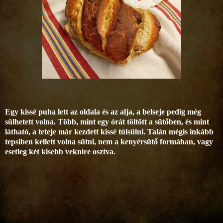
Egy kissé puha lett az oldala és az alja, a belseje pedig még
sülhetett volna. Több, mint egy órát töltött a sütőben, és mint
látható, a teteje már kezdett kissé túlsülni. Talán mégis inkább
tepsiben kellett volna sütni, nem a kenyérsütő formában, vagy
esetleg két kisebb veknire osztva.