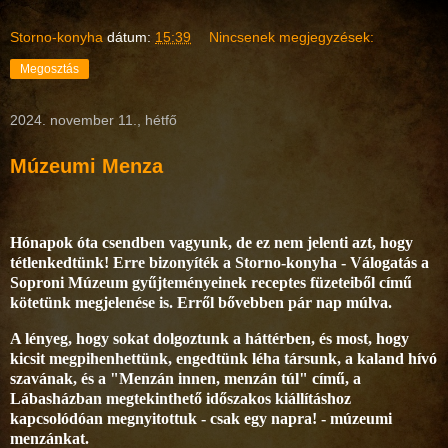
Storno-konyha
dátum:
15:39
Nincsenek megjegyzések:
Megosztás
2024. november 11., hétfő
Múzeumi Menza
Hónapok óta csendben vagyunk, de ez nem jelenti azt, hogy
tétlenkedtünk! Erre bizonyíték a Storno-konyha - Válogatás a
Soproni Múzeum gyűjteményeinek receptes füzeteiből című
kötetünk megjelenése is. Erről bővebben pár nap múlva.
A lényeg, hogy sokat dolgoztunk a háttérben, és most, hogy
kicsit megpihenhettünk, engedtünk léha társunk, a kaland hívó
szavának, és a "Menzán innen, menzán túl" című, a
Lábasházban megtekinthető időszakos kiállításhoz
kapcsolódóan megnyitottuk - csak egy napra! - múzeumi
menzánkat.