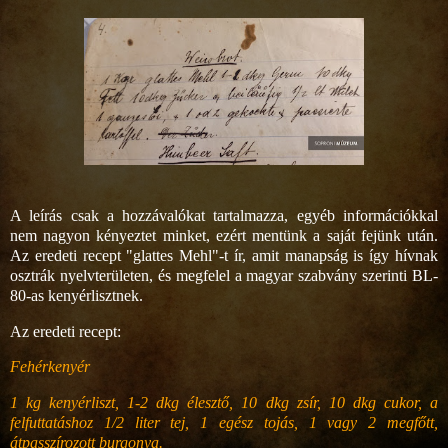
A leírás csak a hozzávalókat tartalmazza, egyéb információkkal
nem nagyon kényeztet minket, ezért mentünk a saját fejünk után.
Az eredeti recept "glattes Mehl"-t ír, amit manapság is így hívnak
osztrák nyelvterületen, és megfelel a magyar szabvány szerinti BL-
80-as kenyérlisztnek.
Az eredeti recept:
Fehérkenyér
1 kg kenyérliszt, 1-2 dkg élesztő, 10 dkg zsír, 10 dkg cukor, a
felfuttatáshoz 1/2 liter tej, 1 egész tojás, 1 vagy 2 megfőtt,
átpasszírozott burgonya.