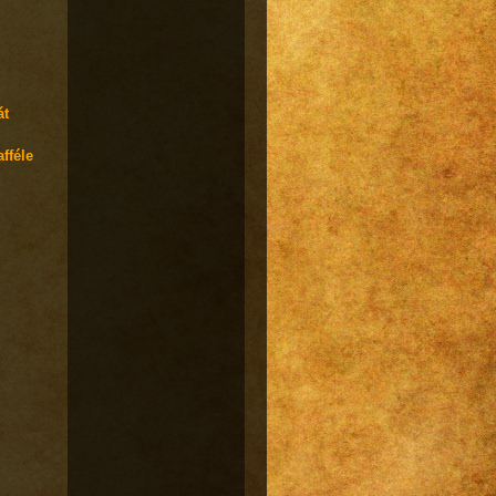
át
fféle