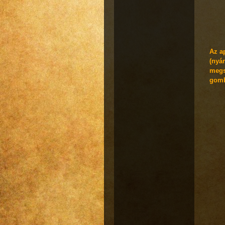
Az a
(nyár
megs
gomb