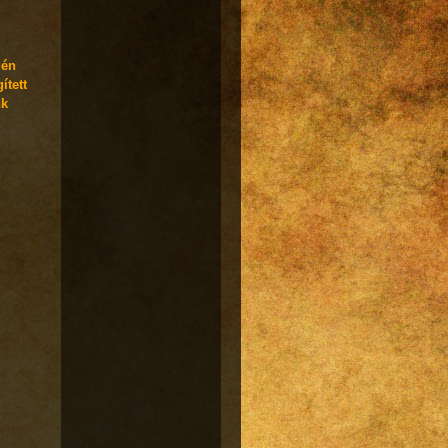
gén
ített
nk