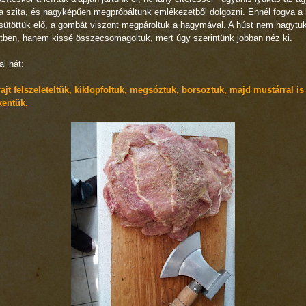
a szita, és nagyképűen megpróbáltunk emlékezetből dolgozni. Ennél fogva a 
ütöttük elő, a gombát viszont megpároltuk a hagymával. A húst nem hagytu
tben, hanem kissé összecsomagoltuk, mert úgy szerintünk jobban néz ki.
l hát:
ajt felszeleteltük, kiklopfoltuk, megsóztuk, borsoztuk, majd mustárral is
entük.