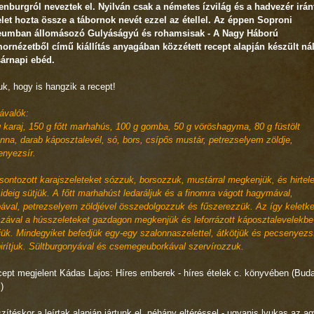
enburgról neveztek el. Nyilván csak a németes ízvilág és a hadvezér irán
elet hozta össze a tábornok nevét ezzel az étellel. Az éppen Soproni
umban állomásozó Gulyáságyú és rohamsisak - A Nagy Háború
ornézetből című kiállítás anyagában közzétett recept alapján készült ná
sárnapi ebéd.
k, hogy is hangzik a recept!
ávalók:
 karaj, 150 g főtt marhahús, 100 g gomba, 50 g vöröshagyma, 80 g füstölt
nna, darab káposztalevél, só, bors, csípős mustár, petrezselyem zöldje,
enyezsír.
sontozott karajszeleteket sózzuk, borsozzuk, mustárral megkenjük, és hirtel
 ideig sütjük. A főtt marhahúst ledaráljuk és a finomra vágott hagymával,
val, petrezselyem zöldjével összedolgozzuk és fűszerezzük. Az így keletke
zával a hússzeleteket gazdagon megkenjük és leforrázott káposztalevelekbe
jük. Mindegyiket befedjük egy-egy szalonnaszelettel, átkötjük és pecsenyezs
rítjuk. Sültburgonyával és csemegeuborkával szervírozzuk.
cept megjelent Kádas Lajos: Híres emberek - híres ételek c. könyvében (Bud
)
zítéskor a leírtak alapján jártunk el, néhány eltéréssel - ugyanis lyukas az a