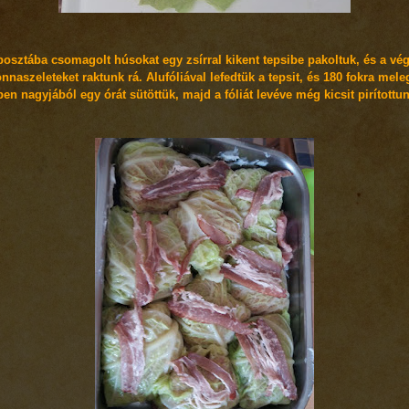
posztába csomagolt húsokat egy zsírral kikent tepsibe pakoltuk, és a vé
nnaszeleteket raktunk rá. Alufóliával lefedtük a tepsit, és 180 fokra meleg
en nagyjából egy órát sütöttük, majd a fóliát levéve még kicsit pirítottu