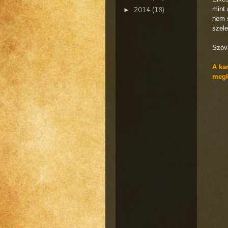
2014
(18)
mint 
►
nem s
szele
Szóva
A kar
megk