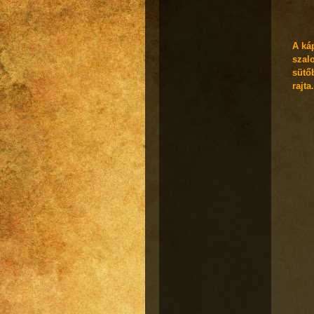
A ká
szalo
sütőb
rajta.