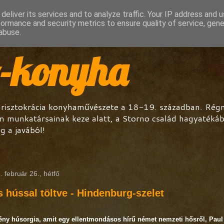
deliver its services and to analyze traffic. Your IP address and 
formance and security metrics to ensure quality of service, gen
abuse.
o-konyha
arisztokrácia konyhaművészete a 18-19. században. Régmú
m munkatársainak keze alatt, a Storno család hagyatéká
g a javából!
. február 26., hétfő
 hússal töltve - Hindenburg-szelet
ny húsorgia, amit egy ellentmondásos hírű német nemzeti hősről, Paul