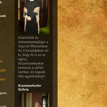
ti
lunk
Közművelő és
múzeumpedagógus a
Soproni Múzeumban.
Az ő konyhájában sül
ki, hogy mi is ez az
egész,
en,
fűszernövényeket
termeszt a várfal-
zett
kertben, és kapunk
tőle egyenkötényt!
íron
Krammerhofer
Szilvia
apest,
gyunk,