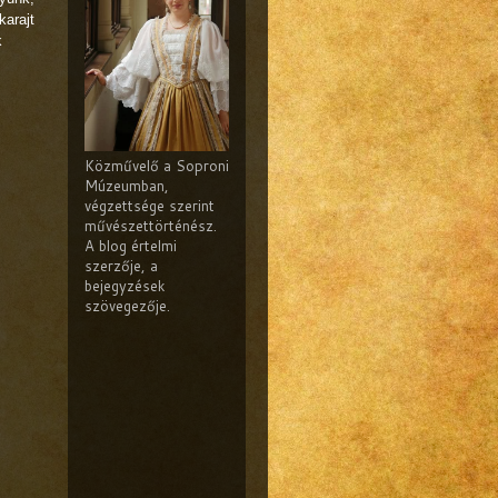
karajt
k
Közművelő a Soproni
Múzeumban,
végzettsége szerint
művészettörténész.
A blog értelmi
szerzője, a
bejegyzések
szövegezője.