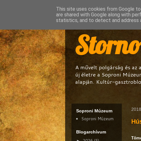
This site uses cookies from Google to 
are shared with Google along with per
statistics, and to detect and address 
Storn
A művelt polgárság és az 
új életre a Soproni Múzeu
alapján. Kultúr-gasztroblo
2018
Soproni Múzeum
Soproni Múzeum
Hús
Blogarchívum
Tömé
2026
(5)
►