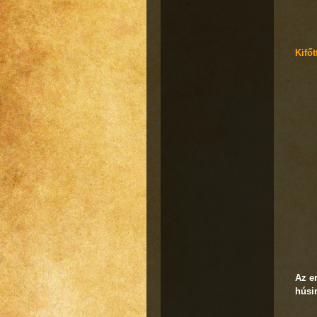
Kifő
Az e
húsi