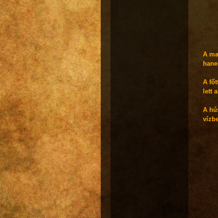
A ma
hanem
A fő
lett 
A hú
vízbe