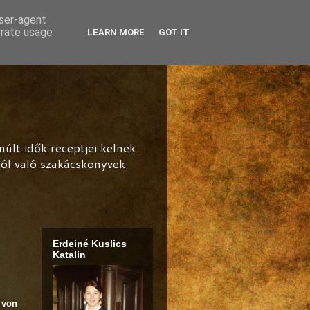
user-agent
erate usage
LEARN MORE
GOT IT
lt idők receptjei kelnek
ból való szakácskönyvek
Erdeiné Kuslics
Katalin
 von