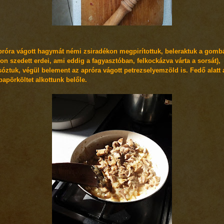
próra vágott hagymát némi zsiradékon megpirítottuk, beleraktuk a gomb
on szedett erdei, ami eddig a fagyasztóban, felkockázva várta a sorsát),
óztuk, végül belement az apróra vágott petrezselyemzöld is. Fedő alatt a
apörköltet alkottunk belőle.