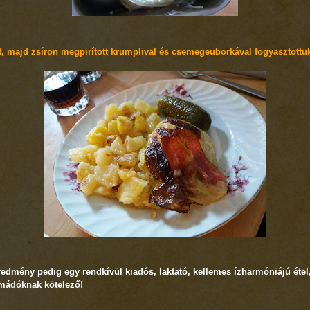
tt, majd zsíron megpirított krumplival és csemegeuborkával fogyasztottu
redmény pedig egy rendkívül kiadós, laktató, kellemes ízharmóniájú étel
mádóknak kötelező!