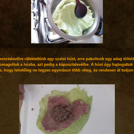
osztalevélre ráfektettünk egy szelet húst, erre pakoltunk egy adag töltelé
omagoltuk a húsba, azt pedig a káposztalevélbe. A húst úgy hajtogattuk
e, hogy lehetőleg ne legyen egymáson több réteg, és rendesen át tudjon
.