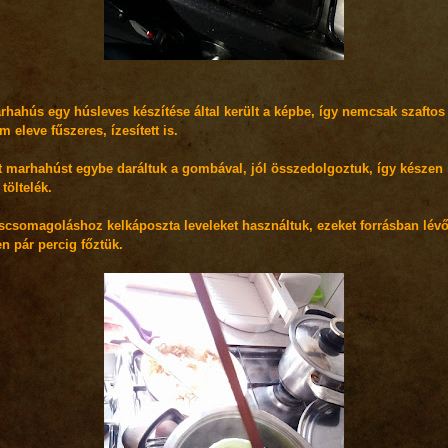
rhahús egy húsleves készítése által került a képbe, így nemcsak szaftos 
 eleve fűszeres, ízesített is.
tt marhahúst egybe daráltuk a gombával, jól összedolgoztuk, így készen 
a töltelék.
scsomagoláshoz kelkáposzta leveleket használtuk, ezeket forrásban lév
n pár percig főztük.