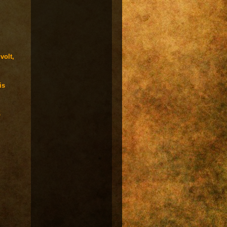
volt,
is
ő