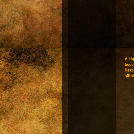
A káp
becs
össz
sülni