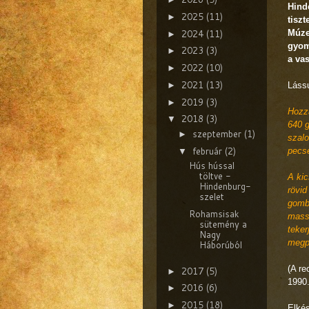
Hind
2025
(11)
►
tiszt
2024
(11)
Múze
►
gyom
2023
(3)
►
a va
2022
(10)
►
2021
(13)
►
Lássu
2019
(3)
►
Hozz
2018
(3)
▼
640 g
szeptember
(1)
►
szalo
február
(2)
pecs
▼
Hús hússal
töltve -
A kic
Hindenburg-
rövid
szelet
gombá
Rohamsisak
mass
sütemény a
teker
Nagy
megpi
Háborúból
(A re
2017
(5)
►
1990.
2016
(6)
►
2015
(18)
►
Elkés