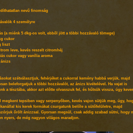
rdíthatatlan nevű finomság
ávalók 4 személyre
ás (a miénk 5 dkg-os volt, ebből jött a többi hozzávaló tömege)
kg cukor
 liszt
itrom leve, kevés reszelt citromhéj
liás cukor vagy vanília aroma
 ánizs
jásokat szétválasztjuk, fehérjéket a cukorral kemény habbá verjük, majd
san beleforgatjuk a többi hozzávalót, az ánizs kivételével. Ha vajat is
nk a tésztába, akkor azt előtte olvasszuk fel, és hűtsük vissza, úgy keve
al megkent tepsiben vagy serpenyőben, kevés vajon sütjük meg, úgy, ho
kanállal kis kerek formákat csurgatunk belőle a sütőfelületre, majd
zórjuk őrölt ánizzsal. Gyorsan megsül, csak addig szabad sütni, hogy 
en nyers, de még nagyon világos maradjon.