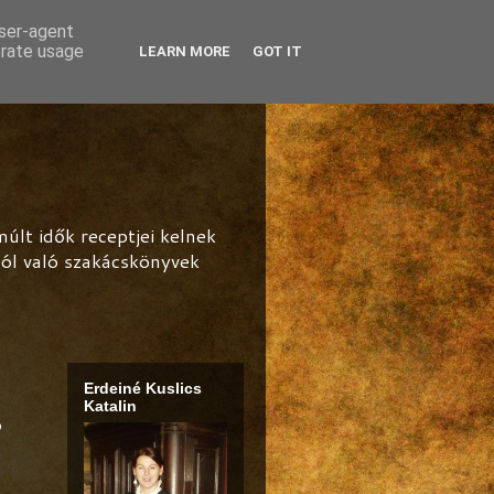
user-agent
erate usage
LEARN MORE
GOT IT
lt idők receptjei kelnek
ból való szakácskönyvek
Erdeiné Kuslics
Katalin
ó