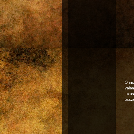
Önma
valam
luxus
össze