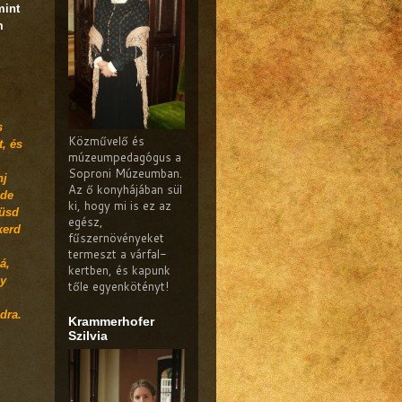
mint
m
s
Közművelő és
t, és
múzeumpedagógus a
Soproni Múzeumban.
nj
Az ő konyhájában sül
 de
ki, hogy mi is ez az
süsd
egész,
kerd
fűszernövényeket
termeszt a várfal-
á,
kertben, és kapunk
gy
tőle egyenkötényt!
dra.
Krammerhofer
Szilvia