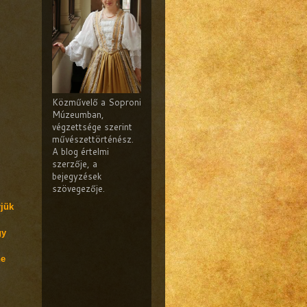
Közművelő a Soproni
Múzeumban,
végzettsége szerint
művészettörténész.
A blog értelmi
szerzője, a
bejegyzések
szövegezője.
rjük
gy
ne