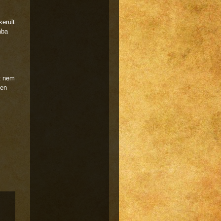
erült
ába
t nem
pen