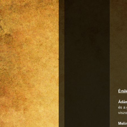
Érté
Ádám
és a 
viszo
Meli