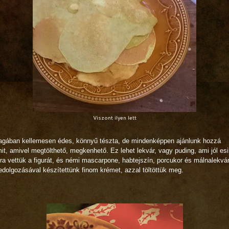
Viszont ilyen lett
gában kellemesen édes, könnyű tészta, de mindenképpen ajánlunk hozzá
it, amivel megtölthető, megkenhető. Ez lehet lekvár, vagy puding, ami jól esi
ra vettük a figurát, és némi mascarpone, habtejszín, porcukor és málnalekvá
dolgozásával készítettünk finom krémet, azzal töltöttük meg.