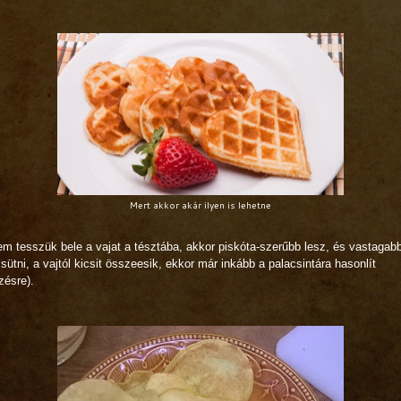
Mert akkor akár ilyen is lehetne
m tesszük bele a vajat a tésztába, akkor piskóta-szerűbb lesz, és vastagabb
 sütni, a vajtól kicsit összeesik, ekkor már inkább a palacsintára hasonlít
zésre).