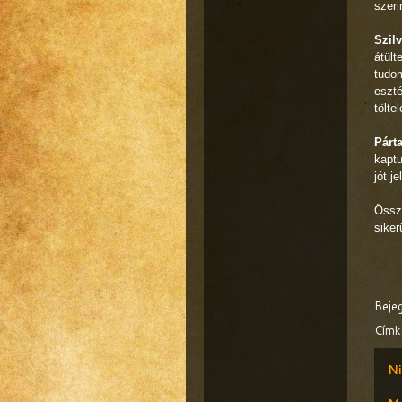
szeri
Szilv
átült
tudom
eszté
tölte
Párt
kaptu
jót je
Össze
siker
Beje
Címk
Ni