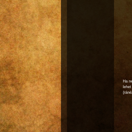
Ha ne
lehet
(ráné