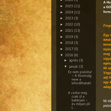
A Ho
2025
(11)
►
a GO
2024
(11)
formá
►
2023
(3)
►
2022
(10)
►
Fing
2021
(13)
►
Egy t
2019
(3)
►
fehér
2018
(3)
►
keve
2017
(5)
►
tojás
meg 
2016
(6)
▼
vigy
április
(3)
►
egész
január
(3)
▼
fel a
Ez nem piskóta!
Vagy
- A finomság
adj h
neve a
egy k
lefordíthatatl.
..
adag
A csirke meg
csak ül a
babérjain -
Mi tö
és milyen jól
piskó
t...