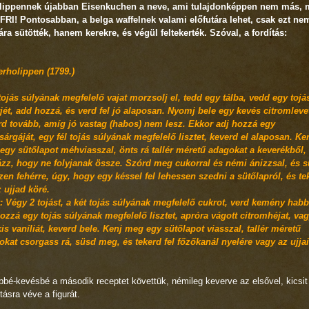
lippennek újabban Eisenkuchen a neve, ami tulajdonképpen nem más, 
FRI! Pontosabban, a belga waffelnek valami előfutára lehet, csak ezt ne
ra sütötték, hanem kerekre, és végül feltekerték. Szóval, a fordítás:
erholippen (1799.)
ojás súlyának megfelelő vajat morzsolj el, tedd egy tálba, vedd egy tojá
jét, add hozzá, és verd fel jó alaposan. Nyomj bele egy kevés citromleve
rd tovább, amíg jó vastag (habos) nem lesz. Ekkor adj hozzá egy
sárgáját, egy fél tojás súlyának megfelelő lisztet, keverd el alaposan. Ke
egy sütőlapot méhviasszal, önts rá tallér méretű adagokat a keverékből,
ázz, hogy ne folyjanak össze. Szórd meg cukorral és némi ánizzsal, és 
en fehérre, úgy, hogy egy késsel fel lehessen szedni a sütőlapról, és te
z ujjad köré.
: Végy 2 tojást, a két tojás súlyának megfelelő cukrot, verd kemény habb
ozzá egy tojás súlyának megfelelő lisztet, apróra vágott citromhéjat, va
is vaníliát, keverd bele. Kenj meg egy sütőlapot viasszal, tallér méretű
okat csorgass rá, süsd meg, és tekerd fel főzőkanál nyelére vagy az ujjai
bbé-kevésbé a második receptet követtük, némileg keverve az elsővel, kicsit
tásra véve a figurát.