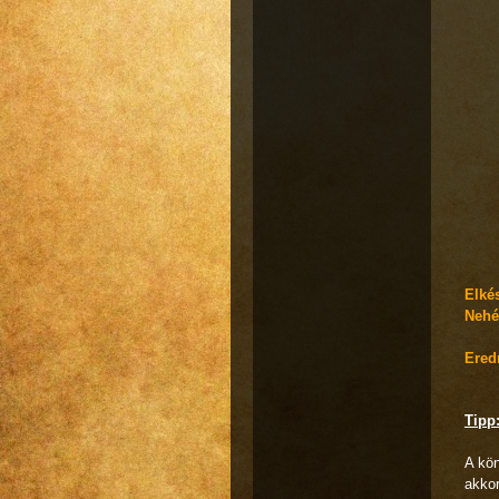
Elké
Nehé
Ered
Tipp
A kön
akkor