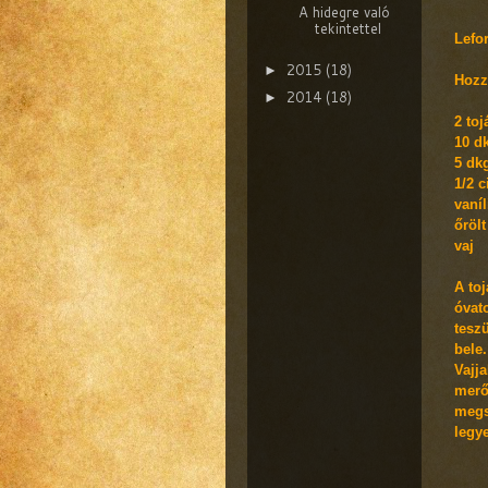
A hidegre való
tekintettel
Lefo
2015
(18)
►
Hozz
2014
(18)
►
2 toj
10 d
5 dkg
1/2 c
vaní
őrölt
vaj
A to
óvato
teszü
bele.
Vajj
merő
megs
legy