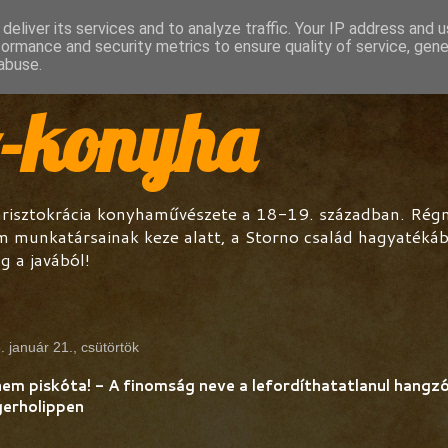
deliver its services and to analyze traffic. Your IP address and 
formance and security metrics to ensure quality of service, gen
abuse.
o-konyha
arisztokrácia konyhaművészete a 18-19. században. Régmú
m munkatársainak keze alatt, a Storno család hagyatéká
g a javából!
. január 21., csütörtök
nem piskóta! - A finomság neve a lefordíthatatlanul hangz
gerholippen