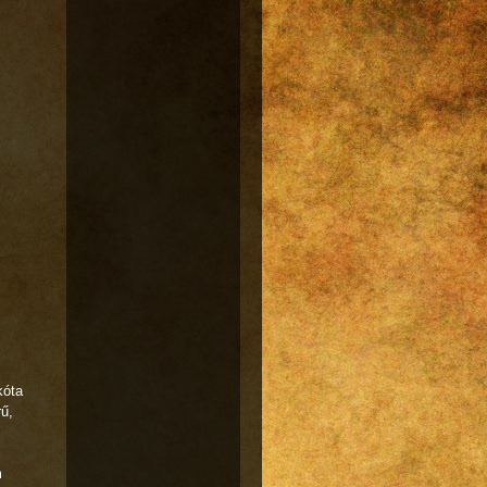
kóta
rű,
m