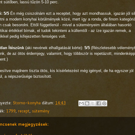
nt sütőben, lassú tűzön 5-10 perc.
i: 5/5
Én még csiszolnám ezt a receptet, hogy azt mondhassuk, igazán jól sik
etni a modern konyhai körülmények közé, mert így a ronda, de finom kategóri
 csak besorolni. Ettől függetlenül - mivel a süteményeim általában hasonló
tikai értékkel bírnak, el tudok tekinteni a küllemtől - az íze igazán remek, a
lékkel pedig kifejezetten fenséges volt.
atlan Ítészünk
(aki nevének elhallgatását kérte):
5/5
(Részletesebb vélemény
nk, de az ötös érdemjegy, valamint, hogy többször is repetázott, mindenkép
lent.)
sítve majdnem tiszta ötös, kis kísérletezést még igényel, de ha egyszer jól
ül, a népszerűsége biztosított.
gyezte:
Storno-konyha
dátum:
14:43
ék:
1799
,
recept
,
sütemény
ncsenek megjegyzések: