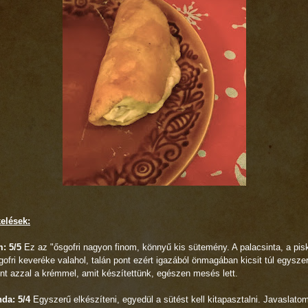
kelések:
: 5/5
Ez az "ősgofri nagyon finom, könnyű kis sütemény. A palacsinta, a pis
gofri keveréke valahol, talán pont ezért igazából önmagában kicsit túl egysze
nt azzal a krémmel, amit készítettünk, egészen mesés lett.
nda: 5/4
Egyszerű elkészíteni, egyedül a sütést kell kitapasztalni. Javaslato