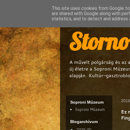
This site uses cookies from Google to 
are shared with Google along with per
statistics, and to detect and address 
Storn
A művelt polgárság és az 
új életre a Soproni Múzeu
alapján. Kultúr-gasztroblo
2016
Soproni Múzeum
Soproni Múzeum
Ez 
Fin
Blogarchívum
2026
(5)
►