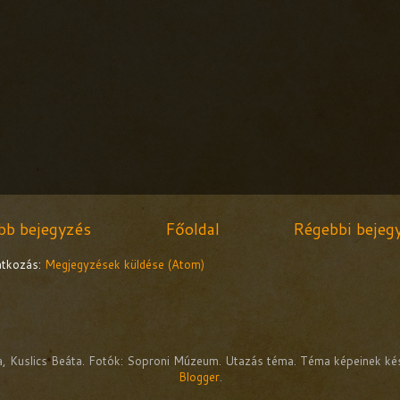
bb bejegyzés
Főoldal
Régebbi bejeg
ratkozás:
Megjegyzések küldése (Atom)
da, Kuslics Beáta. Fotók: Soproni Múzeum. Utazás téma. Téma képeinek ké
Blogger
.