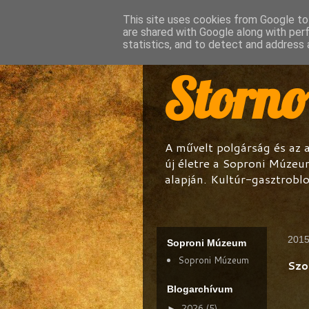
This site uses cookies from Google to 
are shared with Google along with per
statistics, and to detect and address 
Storn
A művelt polgárság és az 
új életre a Soproni Múzeu
alapján. Kultúr-gasztroblo
2015
Soproni Múzeum
Soproni Múzeum
Szo
Blogarchívum
2026
(5)
►