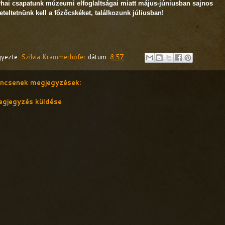
hai csapatunk múzeumi elfoglaltságai miatt május-júniusban sajnos
teltetnünk kell a főzőcskéket, találkozunk júliusban!
gyezte:
Szilvia Krammerhofer
dátum:
8:57
ncsenek megjegyzések:
gjegyzés küldése