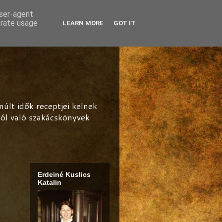
user-agent
erate usage
LEARN MORE
GOT IT
lt idők receptjei kelnek
ból való szakácskönyvek
Erdeiné Kuslics
Katalin