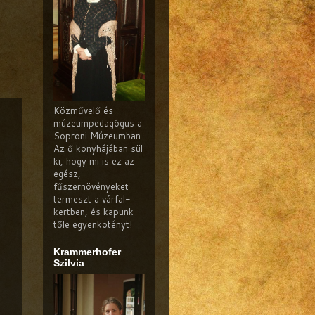
Közművelő és
múzeumpedagógus a
Soproni Múzeumban.
Az ő konyhájában sül
ki, hogy mi is ez az
egész,
fűszernövényeket
termeszt a várfal-
kertben, és kapunk
tőle egyenkötényt!
Krammerhofer
Szilvia