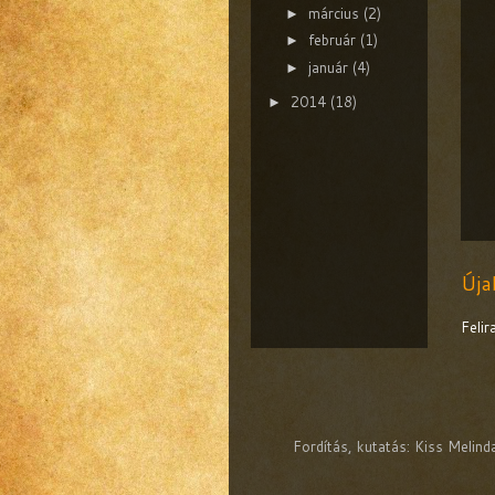
március
(2)
►
február
(1)
►
január
(4)
►
2014
(18)
►
Úja
Feli
Fordítás, kutatás: Kiss Melin