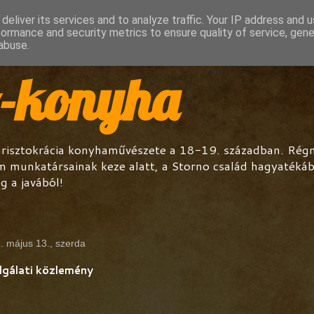
deliver its services and to analyze traffic. Your IP address and 
formance and security metrics to ensure quality of service, gen
abuse.
o-konyha
arisztokrácia konyhaművészete a 18-19. században. Régmú
m munkatársainak keze alatt, a Storno család hagyatéká
g a javából!
. május 13., szerda
lgálati közlemény