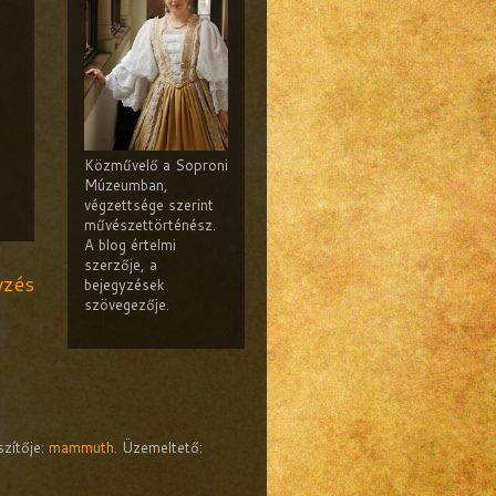
Közművelő a Soproni
Múzeumban,
végzettsége szerint
művészettörténész.
A blog értelmi
szerzője, a
yzés
bejegyzések
szövegezője.
szítője:
mammuth
. Üzemeltető: