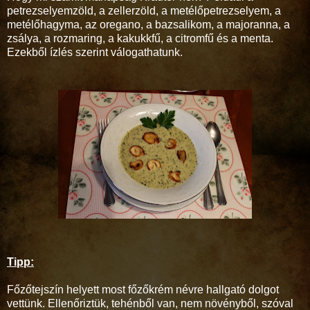
petrezselyemzöld, a zellerzöld, a metélőpetrezselyem, a
metélőhagyma, az oregano, a bazsalikom, a majoranna, a
zsálya, a rozmaring, a kakukkfű, a citromfű és a menta.
Ezekből ízlés szerint válogathatunk.
Tipp:
Főzőtejszín helyett most főzőkrém névre hallgató dolgot
vettünk. Ellenőriztük, tehénből van, nem növényből, szóval