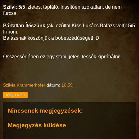
Szilvi: 5/5
Ízletes, tápláló, frissítően szokatlan, de nem
furcsa.
Pártatlan Ítészünk
(aki ezúttal Kiss-Lukács Balázs volt):
5/5
Finom.
Balázsnak köszönjük a bőbeszédűségét! :D
Összességében ez egy stabil jeles, tessék kipróbálni!
Szilvia Krammerhofer
dátum:
10:59
Megosztás
Nincsenek megjegyzések:
Megjegyzés küldése