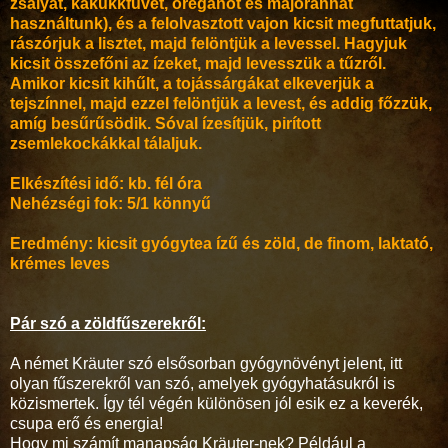
zsályát, kakukkfüvet, oregánót és majorannát
használtunk), és a felolvasztott vajon kicsit megfuttatjuk,
rászórjuk a lisztet, majd felöntjük a levessel. Hagyjuk
kicsit összefőni az ízeket, majd levesszük a tűzről.
Amikor kicsit kihűlt, a tojássárgákat elkeverjük a
tejszínnel, majd ezzel felöntjük a levest, és addig főzzük,
amíg besűrűsödik. Sóval ízesítjük, pirított
zsemlekockákkal tálaljuk.
Elkészítési idő: kb. fél óra
Nehézségi fok: 5/1 könnyű
Eredmény: kicsit gyógytea ízű és zöld, de finom, laktató,
krémes leves
Pár szó a zöldfűszerekről:
A német Kräuter szó elsősorban gyógynövényt jelent, itt
olyan fűszerekről van szó, amelyek gyógyhatásukról is
közismertek. Így tél végén különösen jól esik ez a keverék,
csupa erő és energia!
Hogy mi számít manapság Kräuter-nek? Például a