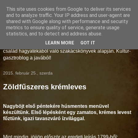
This site uses cookies from Google to deliver its services
Storno-konyha
and to analyze traffic. Your IP address and user-agent are
shared with Google along with performance and security
metrics to ensure quality of service, generate usage
A művelt polgárság és az arisztokrácia konyhaművészete a
statistics, and to detect and address abuse.
18-19. században. Régmúlt idők receptjei kelnek új életre a
LEARN MORE
GOT IT
Soproni Múzeum munkatársainak keze alatt, a Storno
család hagyatékából való szakácskönyvek alapján. Kultúr-
gasztroblog a javából!
2015. február 25., szerda
Zöldfűszeres krémleves
Nagyböjt első péntekére húsmentes menüvel
készültünk. Első lépésként egy zamatos, krémes levest
főztünk, igazi tavaszváró ízvilággal.
Mint mindig, jöjjön először az eredeti leírás 1799-ből: