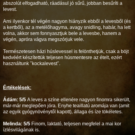
abszolút elfogadható, ráadásul jó sűrű, jobban besűríti a
levest.
Ami ilyenkor tél végén nagyon hiányzik ebből a levesből (és
a kertből), az a metélőhagyma, avagy snidling, habár, ha lett
volna, akkor sem fonnyasztjuk bele a levesbe, hanem a
végén, apróra vágva megszórjuk vele.
Természetesen házi húslevessel is felönthetjük, csak a böjt
kedvéért készítettük teljesen húsmentesre az ételt, ezért
használtunk "kockalevest".
Értékelések:
Ádám: 5/5
A leves a színe ellenére nagyon finomra sikerült,
már-már meglepően jóra. Enyhe teaillatú aromája van (amit
az egyik gyógynövénytől kapott), állaga és íze tökéletes.
Melinda: 5/5
Finom, laktató, teljesen megfelel a mai kor
ízlésvilágának is.