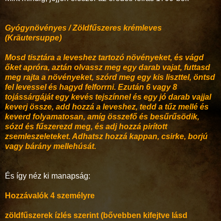
Gyógynövényes / Zöldfűszeres krémleves
(Kräutersuppe)
Mosd tisztára a leveshez tartozó növényeket, és vágd
őket apróra, aztán olvassz meg egy darab vajat, futtasd
meg rajta a növényeket, szórd meg egy kis liszttel, öntsd
fel levessel és hagyd felforrni. Ezután 6 vagy 8
tojássárgáját egy kevés tejszínnel és egy jó darab vajjal
keverj össze, add hozzá a leveshez, tedd a tűz mellé és
keverd folyamatosan, amíg összefő és besűrűsödik,
sózd és fűszerezd meg, és adj hozzá pirított
zsemleszeleteket. Adhatsz hozzá kappan, csirke, borjú
vagy bárány mellehúsát.
És így néz ki manapság:
Hozzávalók 4 személyre
zöldfűszerek ízlés szerint (bővebben kifejtve lásd