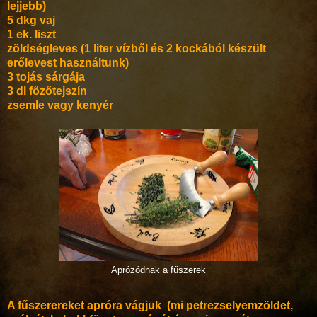
lejjebb)
5 dkg vaj
1 ek. liszt
zöldségleves (1 liter vízből és 2 kockából készült
erőlevest használtunk)
3 tojás sárgája
3 dl főzőtejszín
zsemle vagy kenyér
Aprózódnak a fűszerek
A fűszerereket apróra vágjuk (mi petrezselyemzöldet,