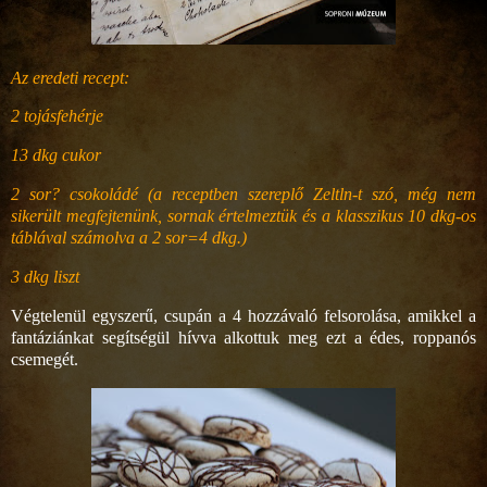
Az eredeti recept:
2 tojásfehérje
13 dkg cukor
2 sor? csokoládé (a receptben szereplő Zeltln-t szó, még nem
sikerült megfejtenünk, sornak értelmeztük és a klasszikus 10 dkg-os
táblával számolva a 2 sor=4 dkg.)
3 dkg liszt
Végtelenül egyszerű, csupán a 4 hozzávaló felsorolása, amikkel a
fantáziánkat segítségül hívva alkottuk meg ezt a édes, roppanós
csemegét.