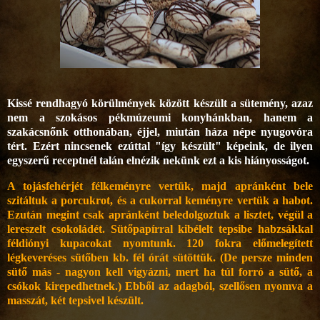
Kissé rendhagyó körülmények között készült a sütemény, azaz
nem a szokásos pékmúzeumi konyhánkban, hanem a
szakácsnőnk otthonában, éjjel, miután háza népe nyugovóra
tért. Ezért nincsenek ezúttal "így készült" képeink, de ilyen
egyszerű receptnél talán elnézik nekünk ezt a kis hiányosságot.
A tojásfehérjét félkeményre vertük, majd apránként bele
szitáltuk a porcukrot, és a cukorral keményre vertük a habot.
Ezután megint csak apránként beledolgoztuk a lisztet, végül a
lereszelt csokoládét. Sütőpapírral kibélelt tepsibe habzsákkal
féldiónyi kupacokat nyomtunk. 120 fokra előmelegített
légkeveréses sütőben kb. fél órát sütöttük. (De persze minden
sütő más - nagyon kell vigyázni, mert ha túl forró a sütő, a
csókok kirepedhetnek.) Ebből az adagból, szellősen nyomva a
masszát, két tepsivel készült.