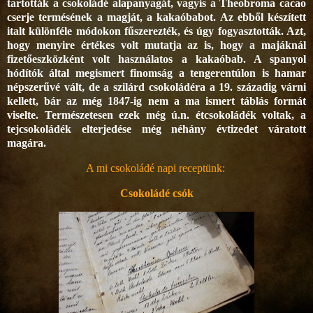
tartották a csokoládé alapanyagát, vagyis a Theobroma cacao
cserje termésének a magját, a kakaóbabot. Az ebből készített
italt különféle módokon fűszerezték, és úgy fogyasztották. Azt,
hogy menyire értékes volt mutatja az is, hogy a majáknál
fizetőeszközként volt használatos a kakaóbab. A spanyol
hódítók által megismert finomság a tengerentúlon is hamar
népszerűvé vált, de a szilárd csokoládéra a 19. századig várni
kellett, bár az még 1847-ig nem a ma ismert táblás formát
viselte. Természetesen ezek még ú.n. étcsokoládék voltak, a
tejcsokoládék elterjedése még néhány évtizedet váratott
magára.
A mi csokoládé napi receptünk:
Csokoládé csók