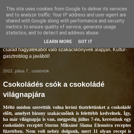
This site uses cookies from Google to deliver its services
Storno-konyha
and to analyze traffic. Your IP address and user-agent are
shared with Google along with performance and security
metrics to ensure quality of service, generate usage
A művelt polgárság és az arisztokrácia konyhaművészete a
statistics, and to detect and address abuse.
18-19. században. Régmúlt idők receptjei kelnek új életre a
LEARN MORE
GOT IT
Soproni Múzeum munkatársainak keze alatt, a Storno
család hagyatékából való szakácskönyvek alapján. Kultúr-
gasztroblog a javából!
2022. július 7., csütörtök
Csokoládés csók a csokoládé
világnapjára
Méltó módon szerettük volna leróni tiszteletünket a csokoládé
előtt, amelyet bizony szakácsnőink is felettébb kedvelnek. Így,
ha már világnapja is van, mégpedig július 7-én, kerestünk egy
csokoládés receptet Storno Miksáné Slama Eleonóra receptes
füzetében. Nem volt nehéz dolgunk, mert 11 olyan recept is