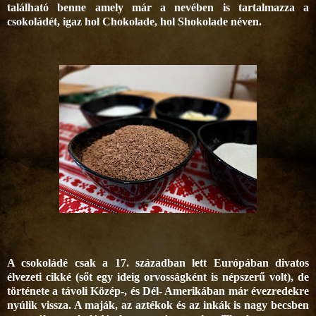
található benne amely már a nevében is tartalmazza a
csokoládét, igaz hol Chokolade, hol Shokolade néven.
A csokoládé csak a 17. században lett Európában divatos
élvezeti cikké (sőt egy ideig orvosságként is népszerű volt), de
története a távoli Közép-, és Dél- Amerikában már évezredekre
nyúlik vissza. A maják, az aztékok és az inkák is nagy becsben