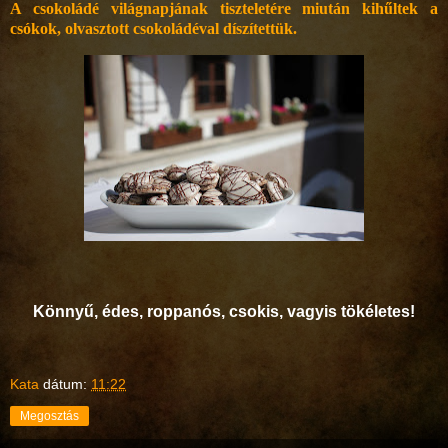
A csokoládé világnapjának tiszteletére miután kihűltek a
csókok, olvasztott csokoládéval díszítettük.
Könnyű, édes, roppanós, csokis, vagyis tökéletes!
Kata
dátum:
11:22
Megosztás