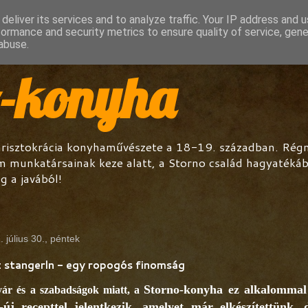
deliver its services and to analyze traffic. Your IP address and 
formance and security metrics to ensure quality of service, gen
abuse.
o-konyha
arisztokrácia konyhaművészete a 18-19. században. Régmú
m munkatársainak keze alatt, a Storno család hagyatéká
g a javából!
 július 30., péntek
z stangerln - egy ropogós finomság
Storno-konyha
ez alkalommal
ár és a szabadságok miatt, a
i-új recepttel jelentkezik, amelyet már elkészítettünk, 