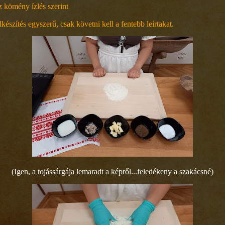
z kömény ízlés szerint
készítés egyszerű, csak követni kell a fentebb leírtakat.
(Igen, a tojássárgája lemaradt a képről...feledékeny a szakácsné)