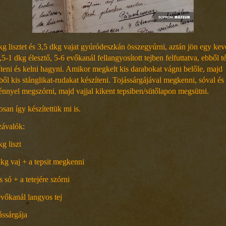
kg lisztet és 3,5 dkg vajat gyúródeszkán összegyúrni, aztán jön egy kev
,5-1 dkg élesztő, 5-6 evőkanál fellangyosított tejben felfuttatva, ebből té
íteni és kelni hagyni. Amikor megkelt kis darabokat vágni belőle, majd
ből kis stánglikat-rudakat készíteni. Tojássárgájával megkenni, sóval és
nnyel megszórni, majd vajjal kikent tepsiben/sütőlapon megsütni.
san így készítettük mi is.
ávalók:
g liszt
dkg vaj + a tepsit megkenni
 só + a tetejére szórni
evőkanál langyos tej
jássárgája