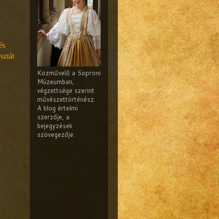
és
sztát
Közművelő a Soproni
Múzeumban,
végzettsége szerint
művészettörténész.
A blog értelmi
szerzője, a
bejegyzések
szövegezője.