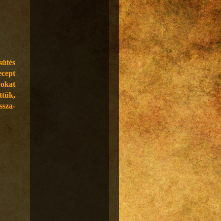
sütés
ecept
yokat
ttük,
ssza-