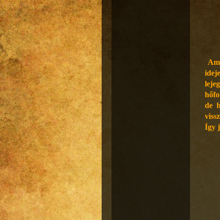
Ami
idej
leje
hőfo
de h
viss
Így 