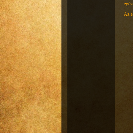
egés
Az el