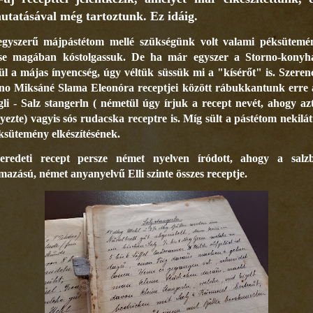
utatásával még tartoztunk. Ez idáig.
gyszerű májpástétom mellé szükségünk volt valami péksütemé
se magában kóstolgassuk. De ha már egyszer a Storno-konyh
ül a májas ínyencség, úgy véltük süssük mi a "kísérőt" is. Szeren
no Miksáné Slama Eleonóra receptjei között rábukkantunk erre 
gli - Salz stangerln ( németül úgy írjuk a recept nevét, ahogy azt
gyezte) vagyis sós rudacska receptre is. Míg sült a pástétom nekilá
ksütemény elkészítésének.
eredeti recept persze német nyelven íródott, ahogy a salzb
mazású, német anyanyelvű Elli szinte összes receptje.