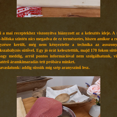
 a mai receptekhez viszonyítva hiányzott az a kelesztés ideje. A 
e-hőfoka szintén nics megadva de ez természetes, hiszen amikor a r
gyzésre került, még nem kényeztette a technika az assszon
kszabályzós sütővel. Egy jó órát kelesztettük, majd 170 fokon sütö
ogy meddig, arról pontos információval nem szolgálhatunk, vi
zatérő áramkimaradás tett próbára minket.
javaslatunk: addig süssük míg szép aranyszínű lesz.