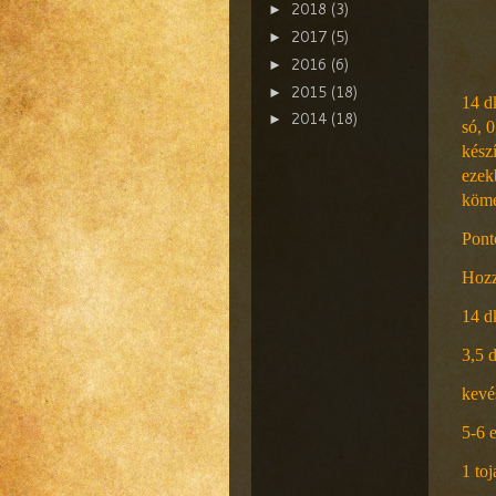
2018
(3)
►
2017
(5)
►
2016
(6)
►
2015
(18)
►
14 d
2014
(18)
►
só, 0
kész
ezek
kömé
Ponto
Hozz
14 dk
3,5 
kevés
5-6 
1 to