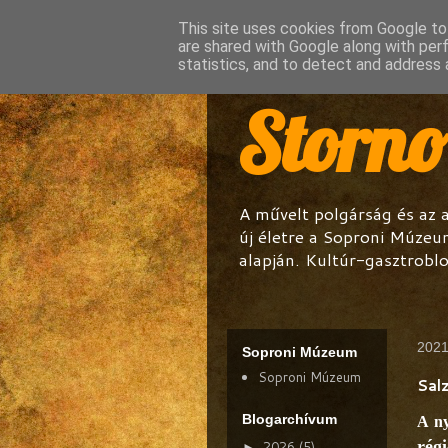
This site uses cookies from Google to 
are shared with Google along with per
statistics, and to detect and address 
Storn
A művelt polgárság és az 
új életre a Soproni Múzeu
alapján. Kultúr-gasztroblo
2021.
Soproni Múzeum
Soproni Múzeum
Sal
Blogarchívum
A ny
rég
2026
(5)
►