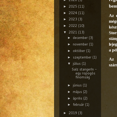
bem
2025
(11)
►
2024
(11)
►
Az e
2023
(3)
►
még
2022
(10)
►
kész
2021
(13)
▼
Stor
december
(3)
►
stán
november
(1)
leje
►
a pé
október
(1)
►
szeptember
(1)
►
Az 
július
(1)
▼
szár
Salz stangerln -
egy ropogós
finomság
június
(1)
►
május
(2)
►
április
(2)
►
február
(1)
►
2019
(3)
►