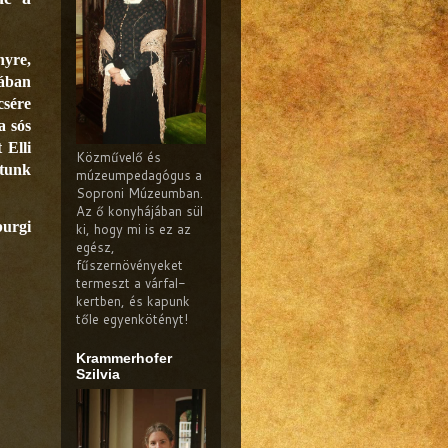
nyre,
ában
csére
a sós
 Elli
Közművelő és
ttunk
múzeumpedagógus a
Soproni Múzeumban.
Az ő konyhájában sül
urgi
ki, hogy mi is ez az
egész,
fűszernövényeket
termeszt a várfal-
kertben, és kapunk
tőle egyenkötényt!
Krammerhofer
Szilvia