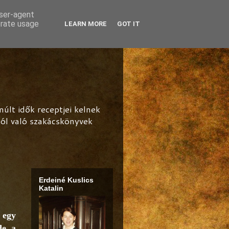
user-agent
erate usage
LEARN MORE
GOT IT
lt idők receptjei kelnek
ból való szakácskönyvek
Erdeiné Kuslics
Katalin
 egy
de a