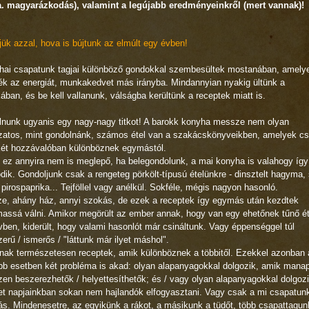
.a. magyarázkodás), valamint a legújabb eredményeinkről (mert vannak)!
ük azzal, hova is bújtunk az elmúlt egy évben!
hai csapatunk tagjai különböző gondokkal szembesültek mostanában, amely
ték az energiát, munkakedvet más irányba. Mindannyian nyakig ültünk a
ban, és be kell vallanunk, válságba kerültünk a receptek miatt is.
lnunk ugyanis egy nagy-nagy titkot! A barokk konyha messze nem olyan
ozatos, mint gondolnánk, számos étel van a szakácskönyveikben, amelyek c
két hozzávalóban különböznek egymástól.
 ez annyira nem is meglepő, ha belegondolunk, a mai konyha is valahogy így
ik. Gondoljunk csak a rengeteg pörkölt-típusú ételünkre - dinsztelt hagyma, 
 pirospaprika... Tejföllel vagy anélkül. Sokféle, mégis nagyon hasonló.
e, ahány ház, annyi szokás, de ezek a receptek így egymás után kezdtek
assá válni. Amikor megörült az ember annak, hogy van egy ehetőnek tűnő ét
ben, kiderült, hogy valami hasonlót már csináltunk. Vagy éppenséggel túl
erű / ismerős / "láttunk már ilyet máshol".
nak természetesen receptek, amik különböznek a többitől. Ezekkel azonban 
bb esetben két probléma is akad: olyan alapanyagokkal dolgozik, amik mana
en beszerezhetők / helyettesíthetők; és / vagy olyan alapanyagokkal dolgozi
t napjainkban sokan nem hajlandók elfogyasztani. Vagy csak a mi csapatun
ás. Mindenesetre, az egyikünk a rákot, a másikunk a tüdőt, több csapattagun