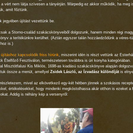
 a vért nem látja szívesen a tányérján. Márpedig ez akkor működik, ha meg i
k, amit főztünk.
 jegyében újítást vezettünk be.
sak a Storno-család szakácskönyveiből dolgozunk, hanem minden régi mag
önyv a terítékünkre kerülhet. (Aztán egyszer talán hozzáedződünk a véres-t
hoz is.)
újításhoz kapcsolódik friss hírünk
, miszerint idén is részt vettünk az Esterh
k Ételfőző Fesztiválon, természetesen továbbra is úri konyha kategóriában.
al Misztótfalusi Kis Miklós, 1698-as kiadású szakácskönyve alapján dolgozv
ottuk össze a menüt, amellyel
Zsidek László, az Ízvadász különdíját
is elnye
észletezem, mivel az elkövetkező egy-két hétben jönnek a szokásos recept
kel, értékelésekkel, hogy mindenki megkóstolhassa akár otthon is ezeket a 
okat. Addig is néhány kép a versenyről: