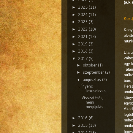
(a.k
2025
(11)
►
2024
(11)
►
Kezdj
2023
(3)
►
2022
(10)
►
Kony
elvit
2021
(13)
►
munká
2019
(3)
►
2018
(3)
►
Eláru
2017
(5)
vált
▼
egy-
október
(1)
►
Talán
szeptember
(2)
►
működ
augusztus
(2)
▼
bors,
Ínyenc
Persz
lencseleves
unalm
Visszatérés,
könyv
némi
egysz
megújulás...
Akad
legtö
2016
(6)
►
nehez
2015
(18)
►
amike
finny
2014
(18)
►