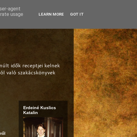
user-agent
erate usage
LEARN MORE
GOT IT
lt idők receptjei kelnek
ból való szakácskönyvek
Erdeiné Kuslics
Katalin
ről