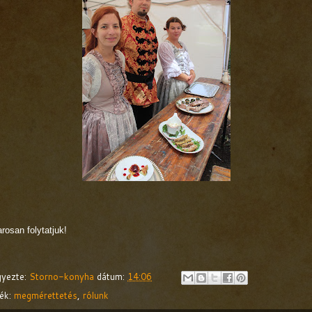
osan folytatjuk!
gyezte:
Storno-konyha
dátum:
14:06
ék:
megmérettetés
,
rólunk