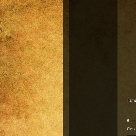
Hamar
Beje
Címk