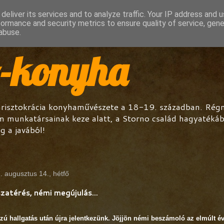
deliver its services and to analyze traffic. Your IP address and 
formance and security metrics to ensure quality of service, gen
abuse.
o-konyha
arisztokrácia konyhaművészete a 18-19. században. Régmú
m munkatársainak keze alatt, a Storno család hagyatéká
g a javából!
. augusztus 14., hétfő
zatérés, némi megújulás...
zú hallgatás után újra jelentkezünk. Jöjjön némi beszámoló az elmúlt év