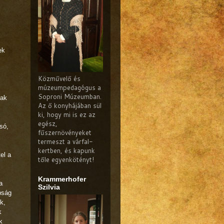
ek
Közművelő és
múzeumpedagógus a
Soproni Múzeumban.
sak
Az ő konyhájában sül
ki, hogy mi is ez az
egész,
só,
fűszernövényeket
termeszt a várfal-
kertben, és kapunk
el a
tőle egyenkötényt!
Krammerhofer
a
Szilvia
pság
k,
k
k