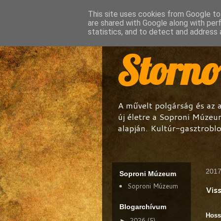
This site uses cookies from Google to 
are shared with Google along with per
statistics, and to detect and address 
Storn
A művelt polgárság és az 
új életre a Soproni Múzeu
alapján. Kultúr-gasztroblo
2017
Soproni Múzeum
Soproni Múzeum
Viss
Blogarchívum
Hoss
2026
(5)
►