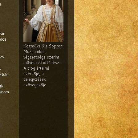
s
yar
üdős
Közművelő a Soproni
Múzeumban,
végzettsége szerint
ázy
művészettörténész.
A blog értelmi
a
szerzője, a
rtük!
bejegyzések
szövegezője.
ek,
finom