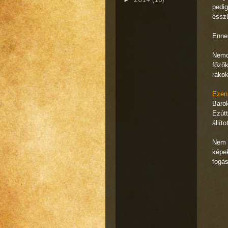
pedig
esszü
Ennek
Nemc
főzők
rákok
Ezen 
Barok
Ezútt
állít
Nem r
képek
fogás